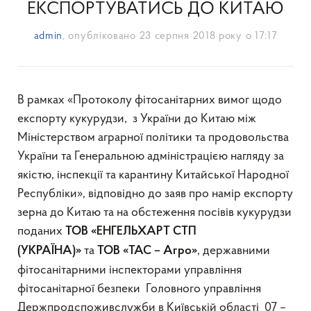
ЕКСПОРТУВАТИСЬ ДО КИТАЮ
admin
, опубліковано
23 серпня 2018 року о 17:17
В рамках «Протоколу фітосанітарних вимог щодо
експорту кукурудзи, з України до Китаю між
Міністерством аграрної політики та продовольства
України та Генеральною адміністрацією нагляду за
якістю, інспекції та карантину Китайської Народної
Республіки», відповідно до заяв про намір експорту
зерна до Китаю та на обстеження посівів кукурудзи
поданих
ТОВ «
ЕНГЕЛЬХАРТ СТП
та
, державними
(УКРАЇНА)»
ТОВ «ТАС – Агро»
фітосанітарними інспекторами управління
фітосанітарної безпеки Головного управління
Держпродспоживслужби в Київській області 07 –