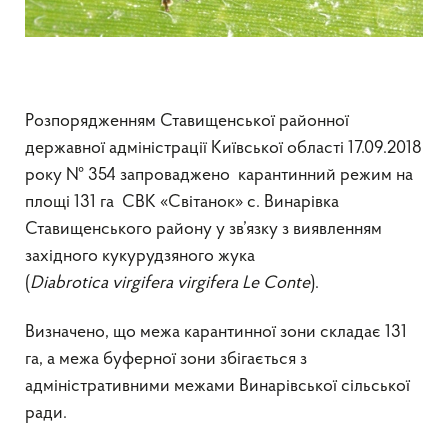
Розпорядженням Ставищенської районної
державної адміністрації Київської області 17.09.2018
року № 354 запроваджено карантинний режим на
площі 131 га СВК «Світанок» с. Винарівка
Ставищенського району у зв’язку з виявленням
західного кукурудзяного жука
(
Diabrotica
virgifera
virgifera
Le
Conte
).
Визначено, що межа карантинної зони складає 131
га, а межа буферної зони збігається з
адміністративними межами Винарівської сільської
ради.