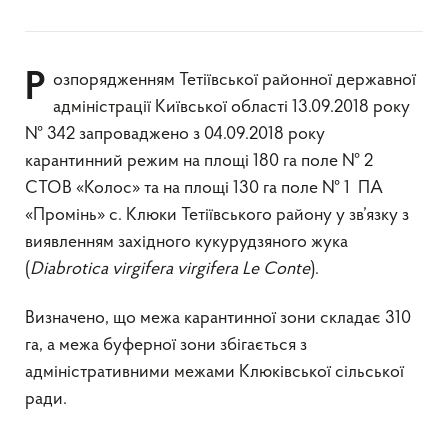
Розпорядженням Тетіївської районної державної
адміністрації Київської області 13.09.2018 року
№ 342 запроваджено з 04.09.2018 року
карантинний режим на площі 180 га поле № 2
СТОВ «Колос» та на площі 130 га поле № 1 ПА
«Промінь» с. Клюки Тетіївського району у зв’язку з
виявленням західного кукурудзяного жука
(
Diabrotica
virgifera
virgifera
Le
Conte
).
Визначено, що межа карантинної зони складає 310
га, а межа буферної зони збігається з
адміністративними межами Клюківської сільської
ради.