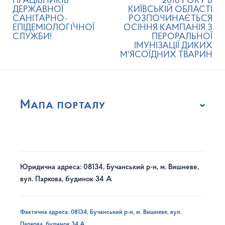
ПРАЦІВНИКІ́В
2018 РОКУ В
ДЕРЖАВНОЇ
КИЇВСЬКІЙ ОБЛАСТІ
САНІТАРНО-
РОЗПОЧИНАЄТЬСЯ
ЕПІДЕМІОЛОГІ́ЧНОЇ
ОСІННЯ КАМПАНІЯ З
СЛУЖБИ!
ПЕРОРАЛЬНОЇ
ІМУНІЗАЦІЇ ДИКИХ
М'ЯСОЇДНИХ ТВАРИН
Мапа порталу
Юридична адреса: 08134, Бучанський р-н, м. Вишневе,
вул. Паркова, будинок 34 А
Фактична адреса: 08134, Бучанський р-н, м. Вишневе, вул.
Паркова, будинок 34 А