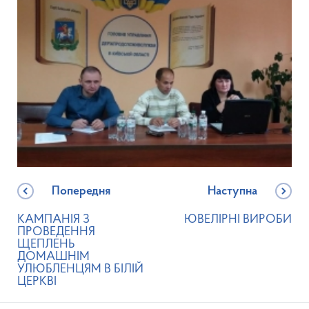
Попередня
Наступна
КАМПАНІЯ З
ЮВЕЛІРНІ ВИРОБИ
ПРОВЕДЕННЯ
ЩЕПЛЕНЬ
ДОМАШНІМ
УЛЮБЛЕНЦЯМ В БІЛІЙ
ЦЕРКВІ