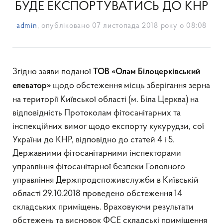
БУДЕ ЕКСПОРТУВАТИСЬ ДО КНР
admin
, опубліковано
07 листопада 2018 року о 08:08
Згідно заяви поданої
ТОВ «Олам Білоцерківський
щодо обстеження місць зберігання зерна
елеватор»
на території Київської області (м. Біла Церква) на
відповідність Протоколам фітосанітарних та
інспекційних вимог щодо експорту кукурудзи, сої
України до КНР, відповідно до статей 4 і 5.
Державними фітосанітарними інспекторами
управління фітосанітарної безпеки Головного
управління Держпродспоживслужби в Київській
області 29.10.2018 проведено обстеження 14
складських приміщень. Враховуючи результати
обстежень та висновок ФСЕ складські приміщення