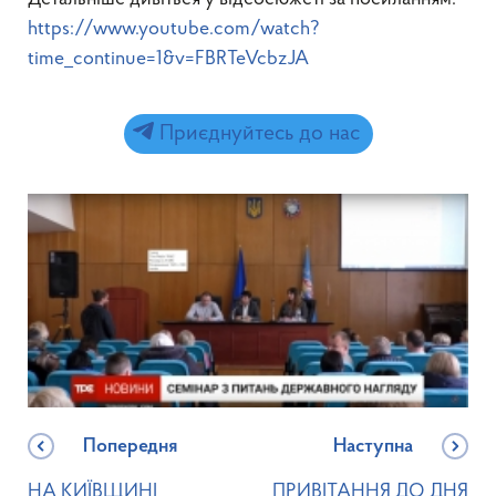
https://www.youtube.com/watch?
time_continue=1&v=FBRTeVcbzJA
Приєднуйтесь до нас
Попередня
Наступна
НА КИЇВЩИНІ
ПРИВІТАННЯ ДО ДНЯ