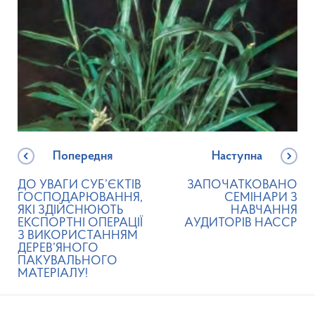
Попередня
Наступна
ДО УВАГИ СУБ’ЄКТІВ
ЗАПОЧАТКОВАНО
ГОСПОДАРЮВАННЯ,
СЕМІНАРИ З
ЯКІ ЗДІЙСНЮЮТЬ
НАВЧАННЯ
ЕКСПОРТНІ ОПЕРАЦІЇ
АУДИТОРІВ НАССР
З ВИКОРИСТАННЯМ
ДЕРЕВ’ЯНОГО
ПАКУВАЛЬНОГО
МАТЕРІАЛУ!