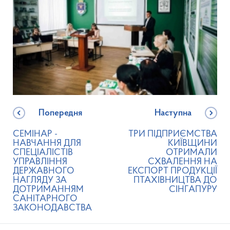
Попередня
Наступна
СЕМІНАР -
ТРИ ПІДПРИЄМСТВА
НАВЧАННЯ ДЛЯ
КИЇВЩИНИ
СПЕЦІАЛІСТІВ
ОТРИМАЛИ
УПРАВЛІННЯ
СХВАЛЕННЯ НА
ДЕРЖАВНОГО
ЕКСПОРТ ПРОДУКЦІЇ
НАГЛЯДУ ЗА
ПТАХІВНИЦТВА ДО
ДОТРИМАННЯМ
СІНГАПУРУ
САНІТАРНОГО
ЗАКОНОДАВСТВА