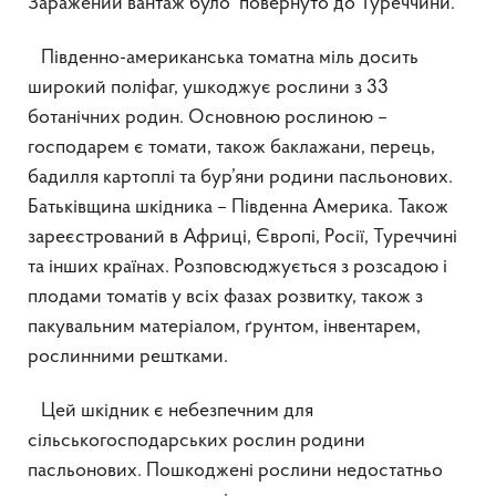
Заражений вантаж було повернуто до Туреччини.
Південно-американська томатна міль досить
широкий поліфаг, ушкоджує рослини з 33
ботанічних родин. Основною рослиною –
господарем є томати, також баклажани, перець,
бадилля картоплі та бур’яни родини пасльонових.
Батьківщина шкідника – Південна Америка. Також
зареєстрований в Африці, Європі, Росії, Туреччині
та інших країнах. Розповсюджується з розсадою і
плодами томатів у всіх фазах розвитку, також з
пакувальним матеріалом, ґрунтом, інвентарем,
рослинними рештками.
Цей шкідник є небезпечним для
сільськогосподарських рослин родини
пасльонових. Пошкоджені рослини недостатньо