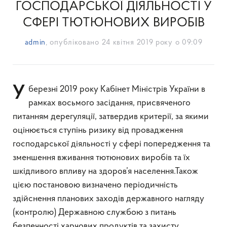
ГОСПОДАРСЬКОЇ ДІЯЛЬНОСТІ У
СФЕРІ ТЮТЮНОВИХ ВИРОБІВ
admin
, опубліковано
24 квітня 2019 року о 09:09
У березні 2019 року Кабінет Міністрів України в
рамках восьмого засідання, присвяченого
питанням дерегуляції, затвердив критерії, за якими
оцінюється ступінь ризику від провадження
господарської діяльності у сфері попередження та
зменшення вживання тютюнових виробів та їх
шкідливого впливу на здоров’я населення.Також
цією постановою визначено періодичність
здійснення планових заходів державного нагляду
(контролю) Державною службою з питань
безпечності харчових продуктів та захисту