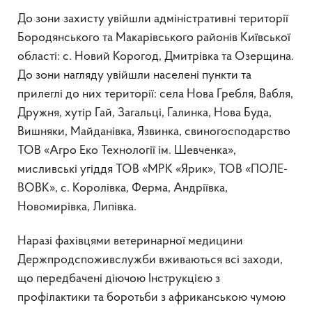
До зони захисту увійшли адміністративні території
Бородянського та Макарівського районів Київської
області: с. Новий Корогод, Дмитрівка та Озерщина.
До зони нагляду увійшли населені пункти та
прилеглі до них території: села Нова Гребля, Вабля,
Дружня, хутір Гай, Загальці, Галинка, Нова Буда,
Вишняки, Майданівка, Язвинка, свиногосподарство
ТОВ «Агро Еко Технології ім. Шевченка»,
мисливські угіддя ТОВ «МРК «Ярик», ТОВ «ПОЛЕ-
ВОВК», с. Королівка, Ферма, Андріївка,
Новомирівка, Липівка.
Наразі фахівцями ветеринарної медицини
Держпродспоживслужби вживаються всі заходи,
що передбачені діючою Інструкцією з
профілактики та боротьби з африканською чумою