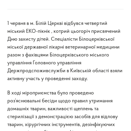
1 червня в м. Білій Церкві відбувся четвертий
міський ЕКО-пікнік , котрий цьогоріч присвячений
Дню захисту дітей. Спеціалісти Білоцерківської
міської державної лікарні ветеринарної медицини
разом з фахівцями Білоцерківського міського
управління Головного управління
Держпродспоживслужби в Київській області взяли
активну участь у проведенні заходу.
В ході міроприємства було проведено
роз’яснювальні бесіди щодо правил утримання
домашніх тварин, важливості щеплень та
стерилізації з демонстрацією засобів для відлову
тварин, хірургічних інструментів, дезінфікуючих