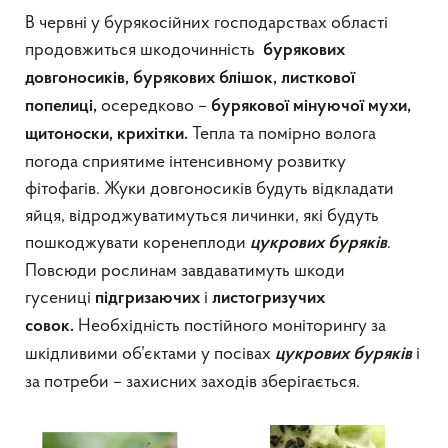
В червні у бурякосійних господарствах області
продовжиться шкодочинність
бурякових
довгоносиків, бурякових блішок, листкової
осередково –
попелиці,
бурякової мінуючої мухи,
Тепла та помірно волога
щитоноски, крихітки.
погода сприятиме інтенсивному розвитку
фітофагів. Жуки довгоносиків будуть відкладати
яйця, відроджуватимуться личинки, які будуть
пошкоджувати коренеплоди
.
цукрових буряків
Повсюди рослинам завдаватимуть шкоди
гусениці
і
підгризаючих
листогризучих
Необхідність постійного моніторингу за
совок.
шкідливими об’єктами у посівах
і
цукрових буряків
за потреби – захисних заходів зберігається.