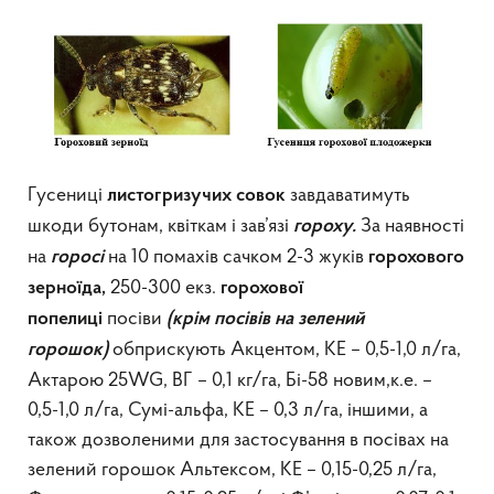
Гусениці
завдаватимуть
листогризучих совок
шкоди бутонам, квіткам і зав’язі
За наявності
гороху.
на
на 10 помахів сачком 2-3 жуків
го
росі
горохового
250-300 екз.
зерноїда
,
горохової
посіви
попелиці
(крім посівів на зелений
обприскують Акцентом, КЕ – 0,5-1,0 л/га,
горошок)
Актарою 25WG, ВГ – 0,1 кг/га, Бі-58 новим,к.е. –
0,5-1,0 л/га, Сумі-альфа, КЕ – 0,3 л/га, іншими, а
також дозволеними для застосування в посівах на
зелений горошок Альтексом, КЕ – 0,15-0,25 л/га,