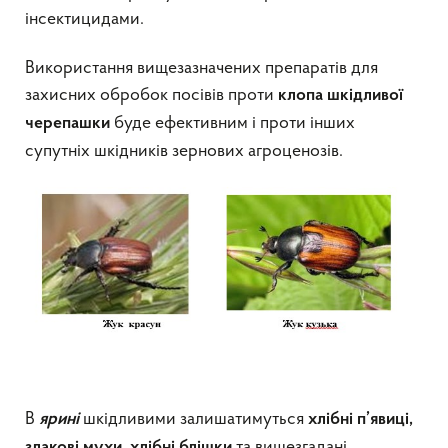
інсектицидами.
Використання вищезазначених препаратів для
захисних обробок посівів проти
клопа шкідливої
буде ефективним і проти інших
черепашки
супутніх шкідників зернових агроценозів.
В
шкідливими залишатимуться
ярині
хлібні п’явиці,
та вищезгадані
злакові мухи, хлібні блішки