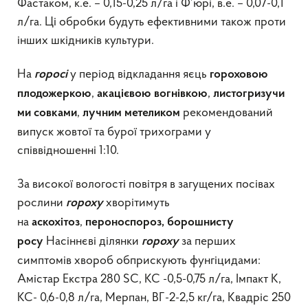
Фастаком, к.е. – 0,15-0,25 л/га і Ф’юрі, в.е. – 0,07-0,1
л/га. Ці обробки будуть ефективними також проти
інших шкідників культури.
На
у період відкладання яєць
горосі
гороховою
,
,
плодожеркою
акацієвою
вогнівкою
листогризучи
,
рекомендований
ми совками
лучним
метеликом
випуск жовтої та бурої трихограми у
співвідношенні 1:10.
За високої вологості повітря в загущених посівах
рослини
хворітимуть
гороху
на
,
аскохітоз
пероноспороз, борошнисту
Насіннєві ділянки
за перших
росу
гороху
симптомів хвороб обприскують фунгіцидами:
Амістар Екстра 280 SC, КС -0,5-0,75 л/га, Імпакт К,
КС- 0,6-0,8 л/га, Мерпан, ВГ-2-2,5 кг/га, Квадріс 250