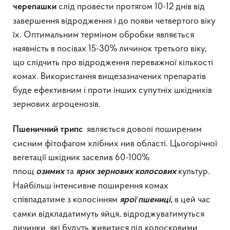
слід провести протягом 10-12 днів від
черепашки
завершення відродження і до появи четвертого віку
їх. Оптимальним терміном обробки являється
наявність в посівах 15-30% личинок третього віку,
що слідчить про відродження переважної кількості
комах. Використання вищезазначених препаратів
буде ефективним і проти інших супутніх шкідників
зернових агроценозів.
являється доволі поширеним
Пшеничний трипс
сисним фітофагом хлібних нив області. Цьогорічної
вегетації шкідник заселив 60-100%
площ
та
культур.
озимих
ярих зернових колосових
Найбільш інтенсивне поширення комах
співпадатиме з колосінням
в цей час
ярої пшениці,
самки відкладатимуть яйця, відроджуватимуться
личинки, які будуть живитися під колосковими