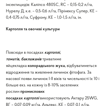
інсектицидів: Каліпсо 480SC, RC – 0,15-0,2 л/га,
Нурелу Д, к.е. – 0,5-0,6 л/га, Пірінексу Супер, КЕ –
0,4-0,75 л/га, Суфрону, КЕ – 1,0-1,5 л/га, ін.
Картопля та овочеві культури
Повсюди в посадках
картоплі,
триватиме
томатів
,
баклажані
в
яйцекладка
відбуватиметься
к
олорадськ
ого
жук
а,
відродження та живлення личинок фітофага. За
масової появи личинок I-II віків та чисельності їх 10 і
більше екз. на кожну із 8-10% заселених
рослин
промислових
використовують Актару 25WG,
посадках
картоплі
ВГ – 0,07-0,09 кг/га, Альтекс, КЕ – 0,07-0,1 л/га,