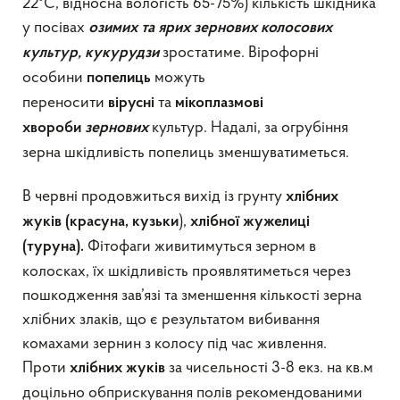
22ºС, відносна вологість 65-75%) кількість шкідника
у посівах
озимих та ярих зернових колосових
зростатиме. Вірофорні
культур, кукурудзи
особини
можуть
попелиць
переносити
та
вірусні
мікоплазмові
культур. Надалі, за огрубіння
хвороби
зернових
зерна шкідливість попелиць зменшуватиметься.
В червні продовжиться вихід із грунту
хлібних
),
жуків (красуна,
кузьки
хлібної жужелиці
Фітофаги живитимуться зерном в
(туруна).
колосках, їх шкідливість проявлятиметься через
пошкодження зав’язі та зменшення кількості зерна
хлібних злаків, що є результатом вибивання
комахами зернин з колосу під час живлення.
Проти
за чисельності 3-8 екз. на кв.м
хлібних жуків
доцільно обприскування полів рекомендованими