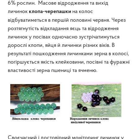
6% рослин. Масове відродження та вихід
личинок
на колос
клопа-черепашки
відбуватиметься в першій половині червня. Через
розтягнутість відкладання яєць та відродження
личинок у посівах одночасно зустрічатимуться
дорослі клопи, яйця й личинки різних віків. В
результаті пошкодження личинками зерна в колосі,
погіршується якість клейковини, посівні та фуражні
властивості зерна пшениці та ячменю.
Своєчасний і достовірний моніторинг личинок у