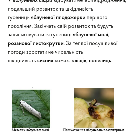
У
відбуватиметься відродження,
яблуневих садах
подальший розвиток та шкідливість
гусениць
першого
яблуневої плодожерки
покоління. Закінчать свій розвиток та будуть
заляльковуватися гусениці
яблуневої молі,
За теплої посушливої
розанової листокрутки.
погоди зростатиме чисельність і
шкідливість
комах:
,
.
сисних
кліщів
попелиць