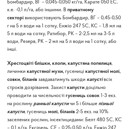
Бомбардир, ВГ – 0,045-0,050 кг/га, Карате 050 ЕС,
к.е. -0,1 л/га, або іншими. В
приватному
використовують Бомбардир, ВГ – 0,45-0,50
секторі
г на 5 л води на 1 сотку, Енжіо 247 SC, КС – 1,8 мл на
5 л води на сотку, Ратибор, РК – 2-2,5 мл на 3-5 л
води, Резерв, РК – 2 мл на 5 л води на 1 сотку, або
інші.
,
Хрестоцвіті блішки, клопи, капустяна попелиця
личинки
гусениці
капустяної мухи,
капустяної молі,
завдаватимуть шкоди
всіх
совки, біланів
капусті
строків дозрівання. Захист
доцільно
капусти
проводити за чисельності
1-3 екз.
гусениць
совок
на рослину
чи 5 і більше
ранньої капусти
пізньої
, гусениць
2-5 екз. на 10%
капусти
молі, біланів
заселених рослин
інсектицидами: Белт 480 SС, КС
,
– 0,1 л/га, Ексірель, СЕ – 0,25-0,50 л/га, Енжіо 247