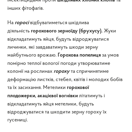
інсектицидами проти
та
шкідливих хлібних клопів
інших фітофагів.
На
відбуватиметься шкідлива
горосі
діяльність
Жуки
горохового зерноїду
(брухусу).
відкладатимуть яйця, будуть відроджуватися
личинки, які завдаватимуть шкоди зерну
майбутнього врожаю.
за умов
Горохова попелиця
помірно теплої вологої погоди утворюватиме
колонії на рослинах
та спричинятиме
гороху
деформацію листків, стебел, квітів і молодих бобів
та їх засихання. Метелики
гор
охової
літатимуть і
плодожерки,
акацієвої вогнівки
відкладатимуть яйця метелики, будуть
відроджуватися та шкодити зерну гороху їх
гусениці.