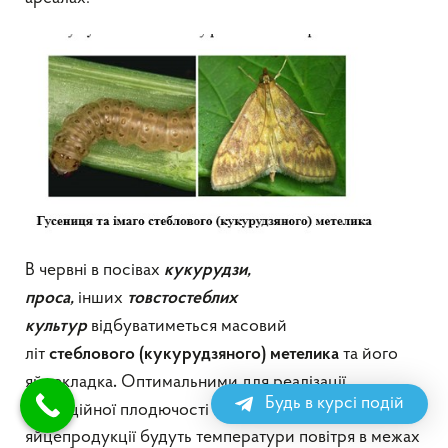
В червні в посівах
кукурудзи,
інших
проса,
товстостеблих
відбуватиметься масовий
культур
літ
та його
стеблового
(
кукурудзяного
)
метелика
яйцекладка
Оптимальними для реалізації
.
Будь в курсі подій
потенційної плодючості метеликів та фформування
яйцепродукції будуть температури повітря в межах