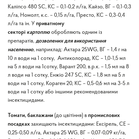
Каліпсо 480 SC, КС – 0,1-0,2 л/га, Кайзо, ВГ – 0,1-0,3
л/га, Номолт, к.с. – 0,15 л/га, Престо, КС – 0,3-0,4
л/га та ін. У
приватному
обробляють одним із
секторі
картоплю
препаратів
,
дозволени
х
для використання
, наприклад: Актара 25WG, ВГ – 1,4 г на
населенню
10 л води на 1 сотку, Антиколорад, КС – 1,0-1,5 мл
на 5 л води на 1сотку, Варант 200, в.р.к. – 1,5 мл на 8
л води на 1 сотку, Енжіо 247 SC, КС – 1,8 мл на 5 л
води на 1 сотку, Кораген 20, КС – 0,5-0,6 мл на 3-5 л
води на 1 сотку або іншими рекомендованими
інсектицидами.
(до цвітіння) в
Т
омати,
баклажани
промислових
захищають інсектицидами: Ексірель, СЕ –
посадках
0,25-0,50 л/га, Актара 25 WG, ВГ – 0,07-0,09 кг/га,