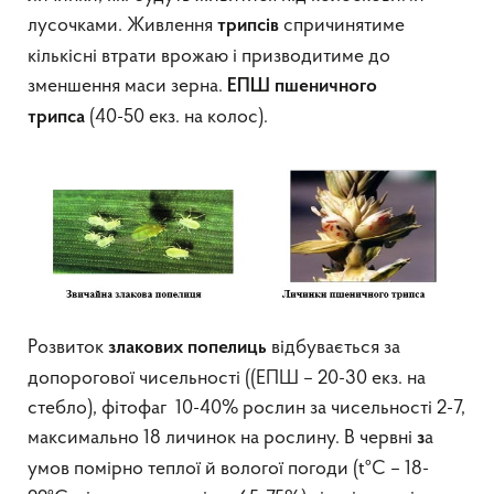
лусочками. Живлення
спричинятиме
трипсів
кількісні втрати врожаю і призводитиме до
зменшення маси зерна.
ЕПШ пшеничного
(40-50 екз. на колос).
трипса
Розвиток
відбувається за
злакових попелиць
допорогової чисельності ((ЕПШ – 20-30 екз. на
стебло), фітофаг 10-40% рослин за чисельності 2-7,
максимально 18 личинок на рослину. В червні
а
з
умов помірно теплої й вологої погоди (tºС – 18-