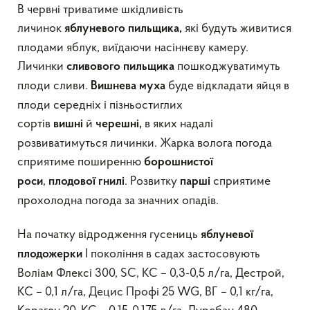
В червні триватиме шкідливість
личинок
які будуть живитися
яблуневого
пильщика,
плодами яблук, виїдаючи насіннєву камеру.
Личинки
пошкоджуватимуть
сливового пильщика
плоди сливи.
буде відкладати яйця в
Вишнева
муха
плоди середніх і пізньостиглих
сортів
й
в яких надалі
вишні
черешні,
розвиватимуться личинки. Жарка волога погода
сприятиме поширенню
борошнистої
,
. Розвитку
сприятиме
роси
плодової гнилі
парші
прохолодна погода за значних опадів.
На початку відродження гусениць
яблуневої
I покоління в садах застосовують
плодожерки
Воліам Флексі 300, SC, КС – 0,3-0,5 л/га, Дестрой,
КС – 0,1 л/га, Децис Профі 25 WG, ВГ – 0,1 кг/га,