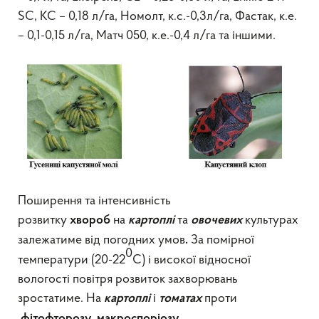
SC, КС – 0,18 л/га, Номолт, к.с.-0,3л/га, Фастак, к.е.
– 0,1-0,15 л/га, Матч 050, к.е.-0,4 л/га та іншими.
Поширення та інтенсивність
розвитку
на
та
культурах
хвороб
картоплі
овочевих
залежатиме від погодних умов
За помірної
.
0
температури (20-22
С) і високої відносної
вологості повітря розвиток захворювань
зростатиме. На
і
проти
картоплі
томатах
фітофторозу, макроспоріозу,