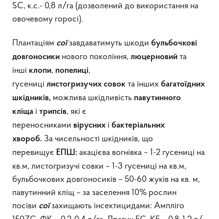
SC, к.с.- 0,8 л/га (дозволений до використання на
овочевому горосі).
Плантаціям
завдаватимуть шкоди
сої
бульбочкові
нового покоління,
та
довгоносики
люцерновий
інші
,
,
клопи
попелиці
гусениці
та інших
листогризучих
совок
багатоїдних
можлива шкідливість
шкідників,
павутинного
і
, які є
кліща
трипсів
переносниками
і
вірусних
бактеріальних
За чисельності шкідників, що
хвороб.
перевищує
акацієва вогнівка – 1-2 гусениці на
ЕПШ:
кв.м, листогризучі совки – 1-3 гусениці на кв.м,
бульбочкових довгоносиків – 50-60 жуків на кв. м,
павутинний кліщ – за заселення 10% рослин
посіви
захищають інсектицидами: Ампліго
сої