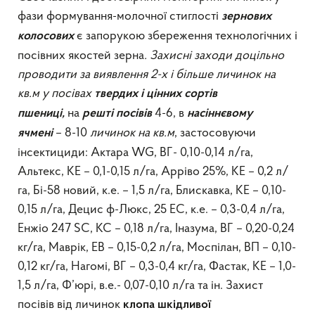
фази формування-молочної стиглості
зернових
є запорукою збереження технологічних і
колосових
посівних якостей зерна
. Захисні заходи доцільно
проводити за виявлення 2-х і більше личинок на
кв.м у посівах
твердих і цінних сортів
на
4-6, в
пшениці,
решті посівів
насіннєвому
– 8-10
личинок на кв.м
, застосовуючи
ячмені
інсектициди: Актара WG, ВГ- 0,10-0,14 л/га,
Альтекс, КЕ – 0,1-0,15 л/га, Арріво 25%, КЕ – 0,2 л/
га, Бі-58 новий, к.е. – 1,5 л/га, Блискавка, КЕ – 0,10-
0,15 л/га, Децис ф-Люкс, 25 ЕС, к.е. – 0,3-0,4 л/га,
Енжіо 247 SC, КС – 0,18 л/га, Іназума, ВГ – 0,20-0,24
кг/га, Маврік, ЕВ – 0,15-0,2 л/га, Моспілан, ВП – 0,10-
0,12 кг/га, Нагомі, ВГ – 0,3-0,4 кг/га, Фастак, КЕ – 1,0-
1,5 л/га, Ф’юрі, в.е.- 0,07-0,10 л/га та ін. Захист
посівів від личинок
клопа шкідливої