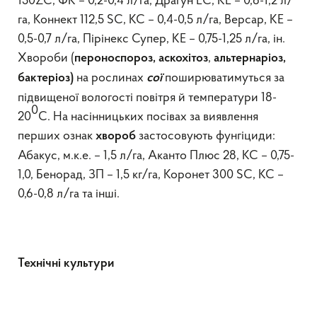
150ZC, ФК – 0,2-0,4 л/га, Драгун ЕС, КЕ – 0,8-1,2 л/
га, Коннект 112,5 SC, КС – 0,4-0,5 л/га, Версар, КЕ –
0,5-0,7 л/га, Пірінекс Супер, КЕ – 0,75-1,25 л/га, ін.
Хвороби (
,
пероноспороз, аскохітоз
альтернаріоз,
на рослинах
поширюватимуться за
бактеріоз)
сої
підвищеної вологості повітря й температури 18-
0
20
С. На насінницьких посівах за виявлення
перших ознак
застосовують фунгіциди:
хвороб
Абакус, м.к.е. – 1,5 л/га, Аканто Плюс 28, КС – 0,75-
1,0, Бенорад, ЗП – 1,5 кг/га, Коронет 300 SC, КС –
0,6-0,8 л/га та інші.
Технічні культури