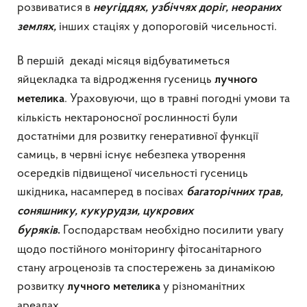
розвиватися в
неугіддях, узбіччях доріг, неораних
інших стаціях у допороговій чисельності.
землях,
В першій декаді місяця відбуватиметься
яйцекладка та відродження гусениць
лучного
. Ураховуючи, що в травні погодні умови та
метелика
кількість нектароносної рослинності були
достатніми для розвитку генеративної функції
самиць, в червні існує небезпека утворення
осередків підвищеної чисельності гусениць
шкідника
насамперед в посівах
,
багаторічних трав,
соняшнику, кукурудзи, цукрових
Господарствам необхідно посилити увагу
буряків
.
щодо постійного моніторингу фітосанітарного
стану агроценозів та спостережень за динамікою
розвитку
у різноманітних
лучного метелика
ареалах.