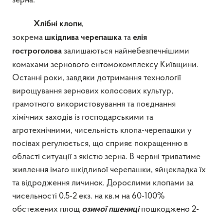
зерна.
,
Хлібні клопи
зокрема
та
шкідлива
черепашка
елія
залишаються найнебезпечнішими
гостроголова
комахами зернового ентомокомплексу Київщини.
Останні роки, завдяки дотримання технології
вирощування зернових колосових культур,
грамотного використовування та поєднання
хімічних заходів із господарськими та
агротехнічними, чисельність клопа-черепашки у
посівах регулюється, що сприяє покращенню в
області ситуації з якістю зерна. В червні триватиме
живлення імаго шкідливої черепашки, яйцекладка їх
та відродження личинок. Дорослими клопами за
чисельності 0,5-2 екз. на кв.м на 60-100%
обстежених площ
пошкоджено 2-
озимої пшениці