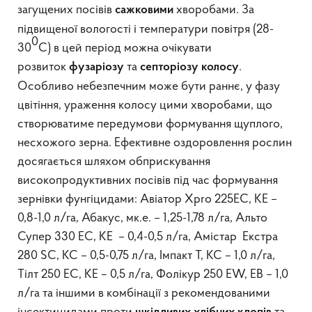
загущених посівів
хворобами. За
сажковими
підвищеної вологості і температури повітря (28-
0
30
С) в цей період можна очікувати
розвиток
та
.
фузаріозу
септоріозу
колосу
Особливо небезпечним може бути раннє, у фазу
цвітіння, ураження колосу цими хворобами, що
створюватиме передумови формування щуплого,
несхожого зерна. Ефективне оздоровлення рослин
досягається шляхом обприскування
високопродуктивних посівів під час формування
зернівки фунгіцидами: Авіатор Xpro 225ЕС, КЕ –
0,8-1,0 л/га, Абакус, мк.е. – 1,25-1,78 л/га, Альто
Супер 330 ЕС, КЕ – 0,4-0,5 л/га, Амістар Екстра
280 SC, КС – 0,5-0,75 л/га, Імпакт Т, КС – 1,0 л/га,
Тілт 250 ЕС, КЕ – 0,5 л/га, Фолікур 250 ЕW, ЕВ – 1,0
л/га та іншими в комбінації з рекомендованими