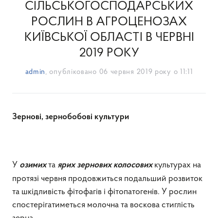
СІЛЬСЬКОГОСПОДАРСЬКИХ
РОСЛИН В АГРОЦЕНОЗАХ
КИЇВСЬКОЇ ОБЛАСТІ В ЧЕРВНІ
2019 РОКУ
admin
, опубліковано
06 червня 2019 року о 11:11
Зернові,
зернобобові культури
У
та
культурах на
озимих
ярих зернових колосових
протязі червня продовжиться подальший розвиток
та шкідливість фітофагів і фітопатогенів. У рослин
спостерігатиметься молочна та воскова стиглість