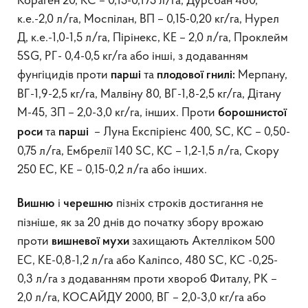
Кораген 20, КС – 0,15-0,175 л/га, Дурсбан 480,
к.е.-2,0 л/га, Моспілан, ВП – 0,15-0,20 кг/га, Нурел
Д, к.е.-1,0-1,5 л/га, Пірінекс, КЕ – 2,0 л/га, Проклейм
5SG, РГ- 0,4-0,5 кг/га або інші, з додаванням
фунгіцидів проти
та
Мерпану,
парші
плодової гнилі:
ВГ-1,9-2,5 кг/га, Малвіну 80, ВГ-1,8-2,5 кг/га, Дітану
М-45, ЗП – 2,0-3,0 кг/га, інших. Проти
борошнистої
та
– Луна Експіріенс 400, SC, КС – 0,50-
роси
парші
0,75 л/га, Ембрелії 140 SC, КС – 1,2-1,5 л/га, Скору
250 ЕС, КЕ – 0,15-0,2 л/га або інших.
і
пізніх строків достигання не
Вишню
черешню
пізніше, як за 20 днів до початку збору врожаю
проти
захищають Актелліком 500
вишневої мухи
ЕС, КЕ-0,8-1,2 л/га або Каліпсо, 480 SC, КС -0,25-
0,3 л/га з додаванням проти хвороб Фиталу, РК –
2,0 л/га, КОСАЙДУ 2000, ВГ – 2,0-3,0 кг/га або