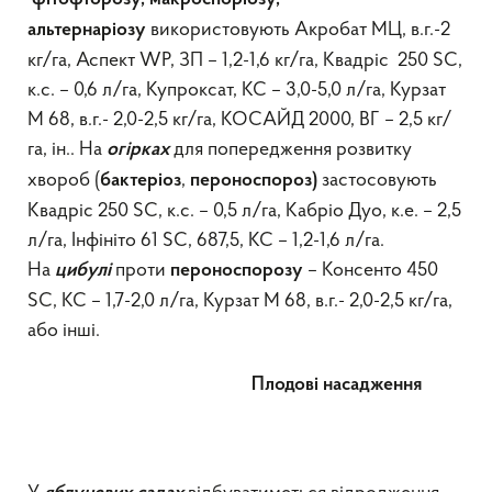
використовують Акробат МЦ, в.г.-2
альтернаріозу
кг/га, Аспект WP, ЗП – 1,2-1,6 кг/га, Квадріс 250 SC,
к.с. – 0,6 л/га, Купроксат, КС – 3,0-5,0 л/га, Курзат
М 68, в.г.- 2,0-2,5 кг/га, КОСАЙД 2000, ВГ – 2,5 кг/
га, ін.. На
для попередження розвитку
огірках
хвороб (
,
застосовують
бактеріоз
пероноспороз)
Квадріс 250 SC, к.с. – 0,5 л/га, Кабріо Дуо, к.е. – 2,5
л/га, Інфініто 61 SC, 687,5, КС – 1,2-1,6 л/га.
На
проти
– Консенто 450
цибулі
пероноспорозу
SC, КС – 1,7-2,0 л/га, Курзат М 68, в.г.- 2,0-2,5 кг/га,
або інші.
Плодові насадження