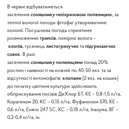
В червні відбуватиметься
заселення
за
соняшнику
геліхризовою попелицею,
теплої вологої погоди фітофаг утворюватиме
колонії. Посушлива погода сприятиме
розмноженню
, помірно волога –
трипсів
гусениць
та
клопів,
листогризучих
підгризаючих
. В разі
совок
заселення
понад 20%
соняшнику
попелицями
рослин і наявності на кожній по 40-50 екз. та за
відсутності ентомофагів;
(2 екз. на кошик)
клопами
до початку цвітіння культури здійснюють
обприскування посівів ДиХлор БТ, КЕ – 0,8-1,5 л/га,
Корагеном 20, КС – 0,15 л/га, Фуфаноном 570, КЕ –
0,6 л/га, Енжіо 247 SC, КС – 0,18 л/га, Іназума, ВГ –
0,2-0,4 кг/га, ін.