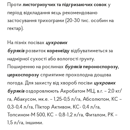
Проти
у
листогризучих та підгризаючих совок
період відкладання яєць рекомендовано
застосування трихограми (20-30 тис. особин на
гектар).
На пізніх посівах
цукрових
розвиток
відбуватиметься за
буряків
коренеїду
надмірної сухості або вологості грунту.
Поширенню на рослинах
буряків
пероноспорозу,
сприятиме прохолодна дощова
церкоспорозу
погода. Для захисту від хвороб посіви
цукрових
оздоровлюють Акробатом МЦ, в.г. – 2,0 кг/
буряків
га, Абакусом, мк.е. – 1,25-0,5 л/га, Абсолютом, КС –
0,3-0,4 л/га, Піктор Активом, КС- 0,4 л/га,
Топсином-М 500, КС – 0,8-1,2 л/га, Фиталом, РК –
1,5 л/га, іншими.