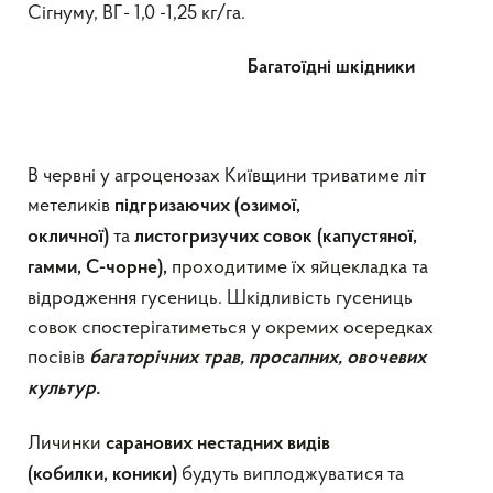
Сігнуму, ВГ- 1,0 -1,25 кг/га.
Багатоїдні шкідники
В червні у агроценозах Київщини триватиме літ
метеликів
підгризаючих (озимої,
та
окличної)
листогризучих
совок (капустяної,
проходитиме їх яйцекладка та
гамми, С-чорне),
відродження гусениць. Шкідливість гусениць
совок спостерігатиметься у окремих осередках
посівів
багаторічних трав, просапних,
овочевих
культур.
Личинки
саранових нестадних видів
будуть виплоджуватися та
(кобилки,
коники)