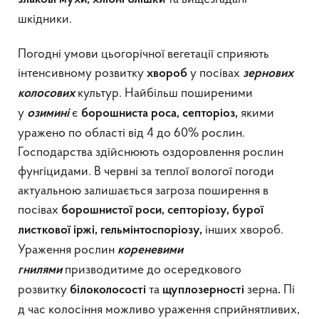
шкідники.
Погодні умови цьогорічної вегетації сприяють
інтенсивному розвитку
у посівах
хвороб
зернових
культур. Найбільш поширеними
колосових
у
є
якими
озимині
борошниста роса, септоріоз,
уражено по області від 4 до 60% рослин.
Господарства здійснюють оздоровлення рослин
фунгіцидами. В червні за теплої вологої погоди
актуальною залишається загроза поширення в
посівах
борошнистої роси, септоріозу, бурої
інших хвороб.
листкової іржі, гельмінтоспоріозу,
Ураження рослин
кореневими
призводитиме до осередкового
гнилями
розвитку
та
зерна
Пі
білоколосості
щуплозерності
.
д час колосіння можливо ураження сприйнятливих,