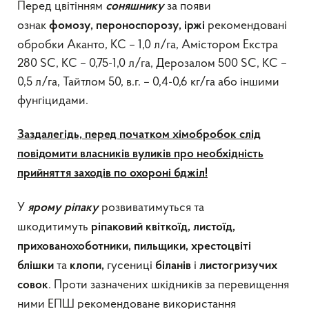
Перед цвітінням
за появи
соняшнику
ознак
рекомендовані
фомозу,
пероноспорозу,
іржі
обробки Аканто, КС – 1,0 л/га, Амістором Екстра
280 SC, КС – 0,75-1,0 л/га, Дерозалом 500 SC, КС –
0,5 л/га, Тайтлом 50, в.г. – 0,4-0,6 кг/га або іншими
фунгіцидами.
Заздалегідь, перед початком хімобробок слід
повідомити власників вуликів про необхідність
прийняття заходів по охороні бджіл!
У
розвиватимуться та
ярому ріпаку
шкодитимуть
ріпаковий квіткоїд, листоїд,
прихованохоботники, пильщики, хрестоцвіті
та
гусениці
і
блішки
клопи,
біланів
листогризучих
. Проти зазначених шкідників за перевищення
совок
ними ЕПШ рекомендоване використання