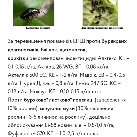
За перевищення показників ЕПШ проти
бурякових
довгоносиків, блішок, щитоносок,
рекомендовані інсектициди: Альтекс, КЕ –
крихітки
0,1-0,15 л/га, Актара, 25 WG, ВГ – 0,08 кг/га,
Актеллік 500 ЕС, КЕ – 1-2 л/га, Маврік, ЕВ – 0,4-0,5
л/га, Нурел Д, к.е. – 0,8 л/га, Енжіо 247 SC, КС –
0,18 л/га, Нокаут, КЕ _ 0,10-0,15 л/га та ін.
Проти
(за заселення
бурякової листкової попелиці
10% рослин),
(30% заселених
мінуючої мухи
рослин і 3-5 личинок на рослину), доцільно
обприскування Бі-58 новим, к.е. – 0,5-1,0 л/га,
Фуфаноном 570, КЕ – 1,0-2,5 л/га тощо.