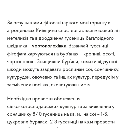
За результатами фітосанітарного моніторингу в
агроценозах Київщини спостерігається масовий літ
метеликів та відродження гусениць багатоїдного
шкідника –
Зазвичай гусениці
чортополохівки.
фітофага харчуються на бур’янах – кропиві, осоті,
чортополохі. Знищивши бур’яни, комахи відчутної
шкоди можуть завдавати рослинам сої, соняшнику,
кукурудзи, овочевих та інших культур, передусім у
засмічених посівах, скелетуючи листя.
Необхідно провести обстеження
сільськогосподарських культур та за виявлення у
соняшнику 8-10 гусениць на кв. м, на сої – 1-3,
цукрових буряках -2-3 гусениці на кв.м провести