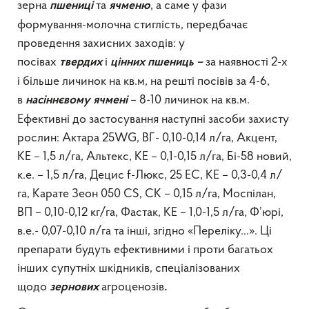
зерна
та
, а саме у фази
пшениці
ячменю
формування-молочна стиглість, передбачає
проведення захисних заходів: у
посівах
і
за наявності 2-х
твердих
цінних пшениць –
і більше личинок на кв.м, на решті посівів за 4-6,
в
– 8-10 личинок на кв.м.
насіннєвому ячмені
Ефективні до застосування наступні засоби захисту
рослин: Актара 25WG, ВГ- 0,10-0,14 л/га, Акцент,
КЕ – 1,5 л/га, Альтекс, КЕ – 0,1-0,15 л/га, Бі-58 новий,
к.е. – 1,5 л/га, Децис f-Люкс, 25 ЕС, КЕ – 0,3-0,4 л/
га, Карате Зеон 050 СS, СК – 0,15 л/га, Моспілан,
ВП – 0,10-0,12 кг/га, Фастак, КЕ – 1,0-1,5 л/га, Ф’юрі,
в.е.- 0,07-0,10 л/га та інші, згідно «Переліку…». Ці
препарати будуть ефективними і проти багатьох
інших супутніх шкідників, спеціалізованих
щодо
агроценозів
зернових
.