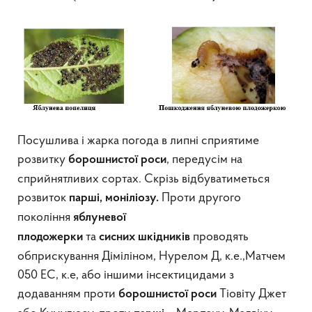
Посушлива і жарка погода в липні сприятиме
розвитку
, передусім на
борошнистої роси
сприйнятливих сортах. Скрізь відбуватиметься
розвиток
Проти другого
парші, моніліозу.
покоління
яблуневої
та
проводять
плодожерки
сисних
шкідників
обприскування Діміліном, Нурелом Д, к.е.,Матчем
050 ЕС, к.е, або іншими інсектицидами з
додаванням проти
Тіовіту Джет
борошнистої роси