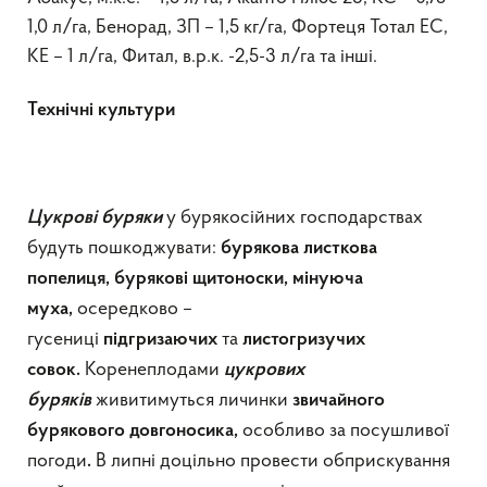
1,0 л/га, Бенорад, ЗП – 1,5 кг/га, Фортеця Тотал ЕС,
КЕ – 1 л/га, Фитал, в.р.к. -2,5-3 л/га та інші.
Технічні культури
у бурякосійних господарствах
Цукрові буряки
будуть пошкоджувати:
бурякова листкова
попелиця, бурякові щитоноски, мінуюча
осередково –
муха,
гусениці
та
підгризаючих
листогризучих
Коренеплодами
совок.
цукрових
живитимуться личинки
буряків
звичайного
особливо за посушливої
бурякового довгоносика,
погоди
В липні доцільно провести обприскування
.