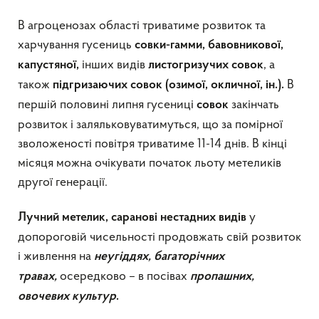
В агроценозах області триватиме розвиток та
харчування гусениць
совки-гамми, бавовникової,
інших видів
, а
капустяної,
листогризучих совок
також
В
підгризаючих совок (озимої, окличної, ін.).
першій половині липня гусениці
закінчать
совок
розвиток і заляльковуватимуться, що за помірної
зволоженості повітря триватиме 11-14 днів. В кінці
місяця можна очікувати початок льоту метеликів
другої генерації.
у
Лучний метелик, саранові нестадних видів
допороговій чисельності продовжать свій розвиток
і живлення на
неугіддях, багаторічних
осередково – в посівах
травах,
пропашних,
овочевих
культур
.