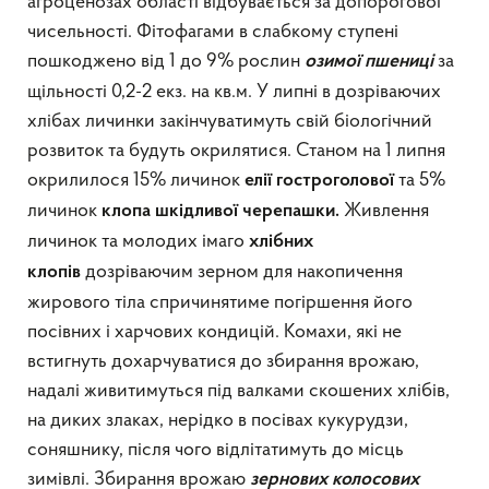
агроценозах області відбувається за допорогової
чисельності. Фітофагами в слабкому ступені
пошкоджено від 1 до 9% рослин
за
озимої пшениці
щільності 0,2-2 екз. на кв.м. У липні в дозріваючих
хлібах личинки закінчуватимуть свій біологічний
розвиток та будуть окрилятися. Станом на 1 липня
окрилилося 15% личинок
та 5%
елії гостроголової
личинок
Живлення
клопа шкідливої черепашки.
личинок та молодих імаго
хлібних
дозріваючим зерном для накопичення
клопів
жирового тіла спричинятиме погіршення його
посівних і харчових кондицій. Комахи, які не
встигнуть дохарчуватися до збирання врожаю,
надалі живитимуться під валками скошених хлібів,
на диких злаках, нерідко в посівах кукурудзи,
соняшнику, після чого відлітатимуть до місць
зимівлі. Збирання врожаю
зернових колосових