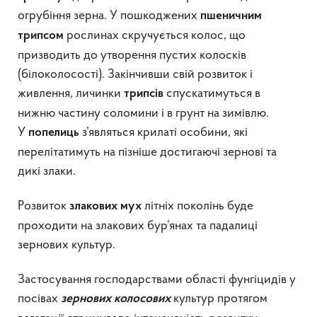
огрубіння зерна. У пошкоджених
пшеничним
рослинах скручується колос, що
трипсом
призводить до утворення пустих колосків
(білоколосості). Закінчивши свій розвиток і
живлення, личинки
спускатимуться в
трипсів
нижню частину соломини і в грунт на зимівлю.
У
з’являться крилаті особини, які
попелиць
перелітатимуть на пізніше достигаючі зернові та
дикі злаки.
Розвиток
літніх поколінь буде
злакових мух
проходити на злакових бур’янах та падалиці
зернових культур.
Застосування господарствами області фунгіцидів у
посівах
культур протягом
зернових колосових