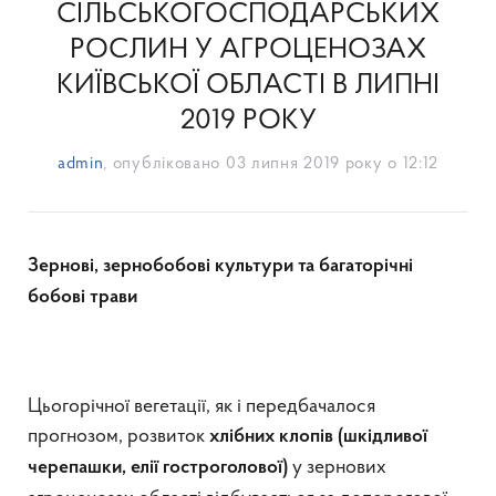
СІЛЬСЬКОГОСПОДАРСЬКИХ
РОСЛИН У АГРОЦЕНОЗАХ
КИЇВСЬКОЇ ОБЛАСТІ В ЛИПНІ
2019 РОКУ
admin
, опубліковано
03 липня 2019 року о 12:12
Зернові, зернобобові культури
та
багаторічні
бобові трави
Цьогорічної вегетації, як і передбачалося
прогнозом, розвиток
хлібних клопів (шкідливої
у зернових
черепашки, елії гостроголової)