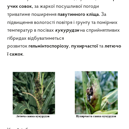
за жаркої посушливої погоди
учих совок,
триватиме поширення
За
павутинного кліща.
підвищення вологості повітря і грунту та помірних
температур в посівах
на сприйнятливих
кукурудзи
гібридах відбуватиметься
розвиток
,
та
гельмінтоспоріозу
пухирчастої
летючо
.
ї сажок