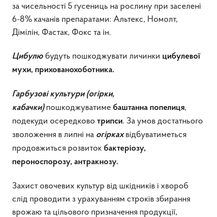
за чисельності 5 гусениць на рослину при заселені
6-8% качанів препаратами: Альтекс, Номолт,
Дімілін, Фастак, Фокс та ін.
будуть пошкоджувати личинки
Цибулю
цибулевої
мухи, прихованохоботника.
Гарбузові культури (огірки,
пошкоджуватиме
,
кабачки)
баштанна
попелиця
подекуди осередково
. За умов достатнього
трипси
зволоження в липні на
відбуватиметься
огірках
продовжиться розвиток
бактеріозу,
пероноспорозу, антракнозу.
Захист овочевих культур від шкідників і хвороб
слід проводити з урахуванням строків збирання
врожаю та цільового призначення продукції,