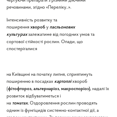
чергуючи препарати з різними діючими
речовинами, згідно «Переліку..».
Інтенсивність розвитку та
поширення
у
хвороб
пасльонових
залежатиме від погодних умов та
культурах
сортової стійкості рослин. Опади, що
спостерігалися
на Київщині на початку липня, сприятимуть
поширенню в посадках
хвороб
картоплі
(
надалі їх
фітофтороз, альтернаріоз,
макроспоріоз),
розвиток відбуватиметься і
на
Оздоровлення рослин проводять
томатах.
одним із фунгіцидів системно-контактної дії, а