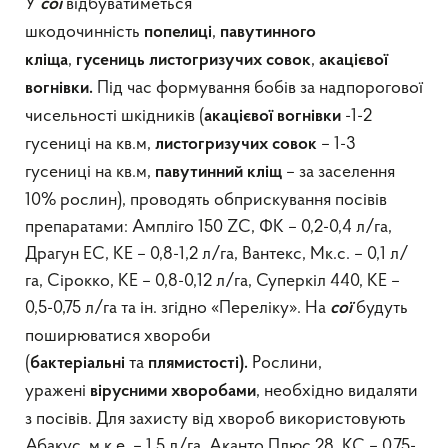
У
відбуватиметься
сої
шкодочинність
,
попелиці
павутинного
,
,
кліща
гусениць
листогризучих совок
акацієвої
Під час формування бобів за надпорогової
вогнівки.
чисельності шкідників (
-1-2
акацієвої вогнівки
гусениці на кв.м,
– 1-3
листогризучих
совок
гусениці на кв.м,
– за заселення
павутинний кліщ
10% рослин), проводять обприскування посівів
препаратами: Ампліго 150 ZC, ФК – 0,2-0,4 л/га,
Драгун ЕС, КЕ – 0,8-1,2 л/га, Вантекс, Мк.с. – 0,1 л/
га, Сірокко, КЕ – 0,8-0,12 л/га, Суперкіл 440, КЕ –
0,5-0,75 л/га та ін. згідно «Переліку». На
будуть
сої
поширюватися хвороби
(
та
Рослини,
бактеріальні
плямистості).
уражені
, необхідно видаляти
вірусними хворобами
з посівів. Для захисту від хвороб використовують
Абакус, м.к.е. – 1,5 л/га, Аканто Плюс 28, КС – 0,75-