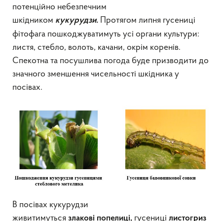
потенційно небезпечним
шкідником
Протягом липня гусениці
кукурудзи.
фітофага пошкоджуватимуть усі органи культури:
листя, стебло, волоть, качани, окрім коренів.
Спекотна та посушлива погода буде призводити до
значного зменшення чисельності шкідника у
посівах.
В посівах кукурудзи
живитимуться
гусениці
злакові
попелиці,
листогриз