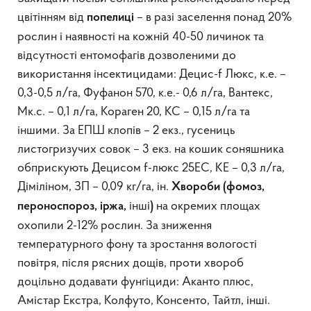
цвітінням від
– в разі заселення понад 20%
попелиці
рослин і наявності на кожній 40-50 личинок та
відсутності ентомофагів дозволеними до
використання інсектицидами: Децис-f Люкс, к.е. –
0,3-0,5 л/га, Фуфанон 570, к.е.- 0,6 л/га, Вантекс,
Мк.с. – 0,1 л/га, Кораген 20, КС – 0,15 л/га та
іншими. За ЕПШ клопів – 2 екз., гусениць
листогризучих совок – 3 екз. на кошик соняшника
обприскують Децисом f-люкс 25ЕС, КЕ – 0,3 л/га,
Діміліном, ЗП – 0,09 кг/га, ін.
Х
вороби (фомоз,
інші
на окремих площах
пероноспороз, іржа,
)
охопили 2-12% рослин. За зниження
температурного фону та зростання вологості
повітря, після рясних дощів, проти хвороб
доцільно додавати фунгіциди: Аканто плюс,
Амістар Екстра, Колфуто, Консенто, Тайтл, інші.