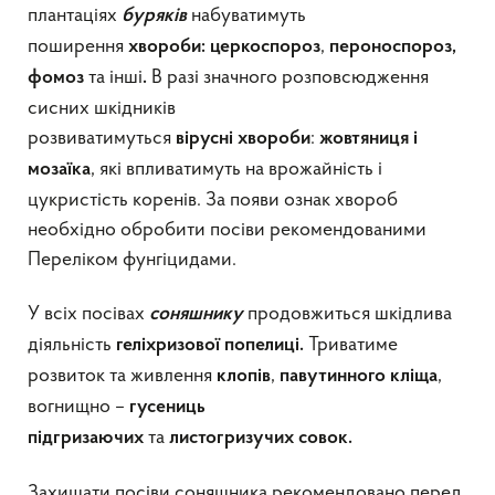
плантаціях
набуватимуть
буряків
поширення
,
хвороби:
церкоспороз
пероноспороз,
та інші
В разі значного розповсюдження
фомоз
.
сисних шкідників
розвиватимуться
:
вірусні
хвороби
жовтяниця і
, які впливатимуть на врожайність і
мозаїка
цукристість коренів. За появи ознак хвороб
необхідно обробити посіви рекомендованими
Переліком фунгіцидами.
У всіх посівах
продовжиться шкідлива
соняшнику
діяльність
Триватиме
геліхризової попелиці.
розвиток та живлення
,
,
клопів
павутинного кліща
вогнищно –
гусениць
та
підгризаючих
листогризучих совок.
Захищати посіви соняшника рекомендовано перед