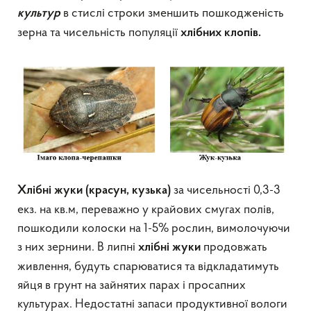
в стислі строки зменшить пошкодженість
культур
зерна та чисельність популяції
хлібних клопів.
за чисельності 0,3-3
Х
лібні жуки
(красун, кузька)
екз. на кв.м, переважно у крайових смугах полів,
пошкодили колоски на 1-5% рослин, вимолочуючи
з них зернини. В липні
продовжать
хлібні жуки
живлення, будуть спарюватися та відкладатимуть
яйця в грунт на зайнятих парах і просапних
культурах. Недостатні запаси продуктивної вологи