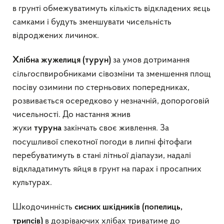
в грунті обмежуватимуть кількість відкладених яєць
самками і будуть зменшувати чисельність
відроджених личинок.
за умов дотримання
Хлібна жужелиця (турун)
сільгоспвиробниками сівозміни та зменшення площ
посіву озимини по стерньових попередниках,
розвивається осередково у незначній, допороговій
чисельності. До настання жнив
жуки
закінчать своє живлення. За
туруна
посушливої спекотної погоди в липні фітофаги
перебуватимуть в стані літньої діапаузи, надалі
відкладатимуть яйця в грунт на парах і просапних
культурах.
Шкодочинність
сисних шкідників (попелиць,
в дозріваючих хлібах триватиме до
трипсів)