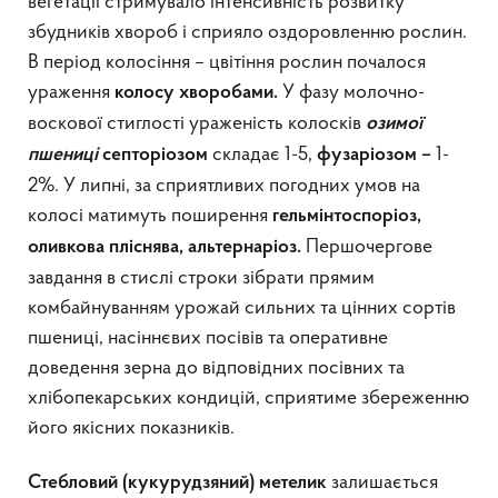
вегетації стримувало інтенсивність розвитку
збудників хвороб і сприяло оздоровленню рослин.
В період колосіння – цвітіння рослин почалося
ураження
У фазу молочно-
колосу хворобами.
воскової стиглості ураженість колосків
озимої
складає 1-5,
1-
пшениці
септоріозом
фузаріозом –
2%. У липні, за сприятливих погодних умов на
колосі матимуть поширення
гельмінтоспоріоз,
Першочергове
оливкова пліснява, альтернаріоз.
завдання в стислі строки зібрати прямим
комбайнуванням урожай сильних та цінних сортів
пшениці, насіннєвих посівів та оперативне
доведення зерна до відповідних посівних та
хлібопекарських кондицій, сприятиме збереженню
його якісних показників.
залишається
Стебловий (кукурудзяний) метелик