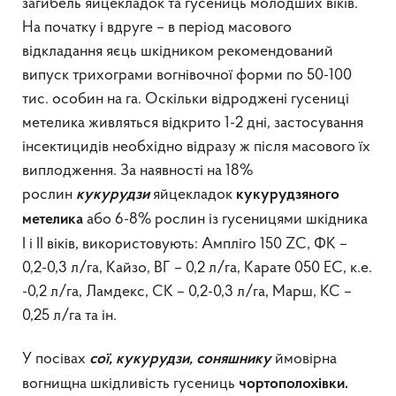
загибель яйцекладок та гусениць молодших віків.
На початку і вдруге – в період масового
відкладання яєць шкідником рекомендований
випуск трихограми вогнівочної форми по 50-100
тис. особин на га. Оскільки відроджені гусениці
метелика живляться відкрито 1-2 дні, застосування
інсектицидів необхідно відразу ж після масового їх
виплодження. За наявності на 18%
рослин
яйцекладок
кукурудзи
кукурудзяного
або 6-8% рослин із гусеницями шкідника
метелика
І і ІІ віків, використовують: Ампліго 150 ZC, ФК –
0,2-0,3 л/га, Кайзо, ВГ – 0,2 л/га, Карате 050 ЕС, к.е.
-0,2 л/га, Ламдекс, СК – 0,2-0,3 л/га, Марш, КС –
0,25 л/га та ін.
У посівах
ймовірна
сої, кукурудзи, соняшнику
вогнищна шкідливість гусениць
чортополохівки.