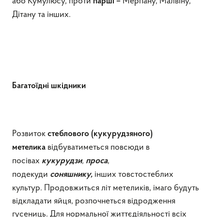
або Кумулюсу, проти
Мерпану, Малвіну,
парші –
Дітану та інших.
Багатоїдні шкідники
Розвиток
стеблового (кукурудзяного)
відбуватиметься повсюди в
метелика
посівах
,
,
кукурудзи
проса
подекуди
інших товстостеблих
соняшнику,
культур. Продовжиться літ метеликів, імаго будуть
відкладати яйця, розпочнеться відродження
гусениць. Для нормальної життєдіяльності всіх