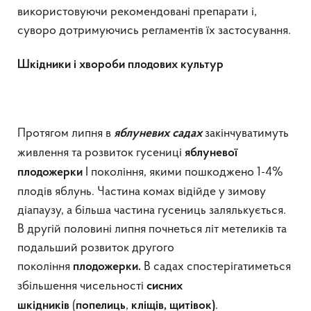
використовуючи рекомендовані препарати і,
суворо дотримуючись регламентів їх застосування.
Шкідники і хвороби плодових культур
Протягом липня в
закінчуватимуть
яблуневих садах
живлення та розвиток гусениці
яблуневої
I покоління, якими пошкоджено 1-4%
плодожерки
плодів яблунь. Частина комах відійде у зимову
діапаузу, а більша частина гусениць залялькується.
В другій половині липня почнеться літ метеликів та
подальший розвиток другого
покоління
В садах спостерігатиметься
плодожерки
.
збільшення чисельності
сисних
(
,
.
шкідників
попелиць
кліщів
, щитівок)