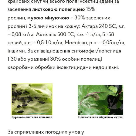
крайових смуг чи всього поля інсектицидами за
заселення
15%
листковою
попелицею
рослин,
30% заселених
мухою мінуючою –
рослин і 3-5 личинок на кожну: Актара 240 SC, в.г.
– 0,08 кг/га, Актеллік 500 ЕС, к.е. -1 л/га, Бі-58
новий, к.е. – 0,5-1,0 л/га, Моспілан, р.п. – 0,05 кг/га,
іншими. За співвідношення ентомофаг/попелиця
1:30 або ураженні 30% особин попелиці
хворобами обробки інсектицидами недоцільні.
За сприятливих погодних умов у