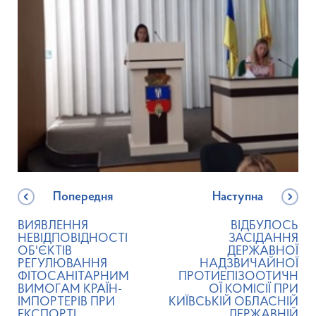
Попередня
Наступна
ВИЯВЛЕННЯ
ВІДБУЛОСЬ
НЕВІДПОВІДНОСТІ
ЗАСІДАННЯ
ОБ'ЄКТІВ
ДЕРЖАВНОЇ
РЕГУЛЮВАННЯ
НАДЗВИЧАЙНОЇ
ФІТОСАНІТАРНИМ
ПРОТИЕПІЗООТИЧН
ВИМОГАМ КРАЇН-
ОЇ КОМІСІЇ ПРИ
ІМПОРТЕРІВ ПРИ
КИЇВСЬКІЙ ОБЛАСНІЙ
ЕКСПОРТІ
ДЕРЖАВНІЙ