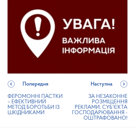
Попередня
Наступна
ФЕРОМОННІ ПАСТКИ
ЗА НЕЗАКОННЕ
– ЕФЕКТИВНИЙ
РОЗМІЩЕННЯ
МЕТОД БОРОТЬБИ ІЗ
РЕКЛАМИ, СУБ’ЄКТА
ШКІДНИКАМИ
ГОСПОДАРЮВАННЯ -
ОШТРАФОВАНО!