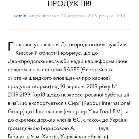
ПРОДУКТІВ!
admin
, опубліковано
20 вересня 2019 року о 13:13
Головне управління Держпродспоживслужби в
Київській області інформує, що до
Держпродспоживслужби надійшло інформаційне
повідомлення системи RASFF (Європейська
система швидкого оповіщення про харчові
продукти і корми) від 10 вересня 2019 року №
2019.2199-fup18 щодо незареєстрованої субстанції
в чаї, що експортується з Сирії (Kabour International
Group) до Нідерландів (імпортер Yara Food B.V.) та
до окремих держав-членів ЄС, а також до України
громадянкою Борисовою А. (вул.
Гаршина, 6, м. Харків, Харківська область).