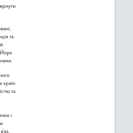
вернути
вані,
ція та
ий
ю-Йорк
алами.
ного
х країн
істю та
инок і
ми
’яз,