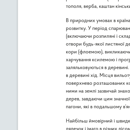
тополя, верба, каштан кінсь
В природних умовах в країн
розвитку. У період спарюванн
(включаючи розпиляні і склад
отвори будь-якої листяної 
кори (флоемою), викликаючи
харчування ксилемою і прогр
заляльковуються в деревині.
в деревині хід. Місця вильот
поверхнево розташованих кор
ними на землі зазвичай знах
дерев, завдаючи цим значної
пагони, які в подальшому в’ян
Найбільш ймовірний і швидк
лялечок і імаго в різних лісо