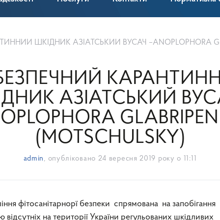
НИЙ ШКІДНИК АЗІАТСЬКИЙ ВУСАЧ –ANOPLOPHORA GLABRIPENNIS (M
БЕЗПЕЧНИЙ КАРАНТИН
ДНИК АЗІАТСЬКИЙ ВУС
OPLOPHORA GLABRIPEN
(MOTSCHULSKY)
admin
, опубліковано
24 вересня 2019 року о 11:11
 відсутніх на території України регульованих шкідливих