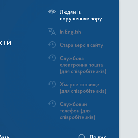
Людям із
порушенням зору
In English
КІЙ
Стара версія сайту
Службова
електронна пошта
(для співробітників)
Хмарне сховище
(для співробітників)
Службовий
телефон (для
співробітників)
база
Пошук