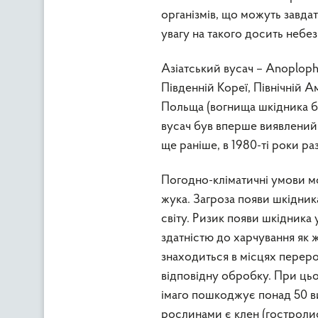
організмів, що можуть завд
увагу на такого досить небез
Азіатський вусач – Anoplopho
Південній Кореї, Північній А
Польща (вогнища шкідника бу
вусач був вперше виявлений 
ще раніше, в 1980-ті роки р
Погодно-кліматичні умови м
жука. Загроза появи шкідника
світу. Ризик появи шкідника 
здатністю до харчування як 
знаходиться в місцях перероб
відповідну обробку. При цьом
імаго пошкоджує понад 50 в
рослинами є клен (гостролис