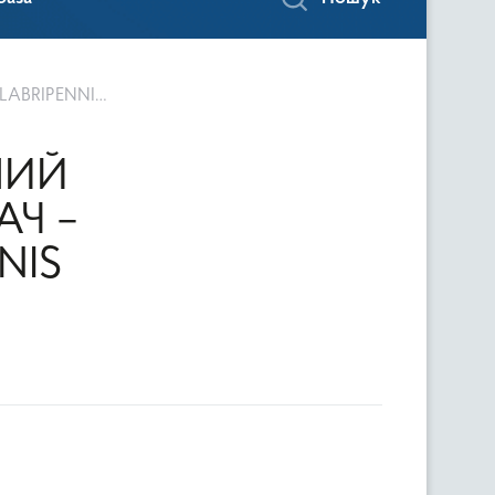
OTSCHULSKY)
НИЙ
АЧ –
NIS