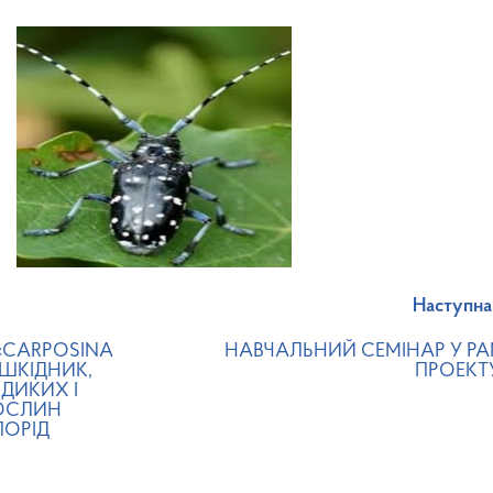
Наступна
«CARPOSINA
НАВЧАЛЬНИЙ СЕМІНАР У Р
 ШКІДНИК,
ПРОЕКТУ
ДИКИХ І
ОСЛИН
ПОРІД