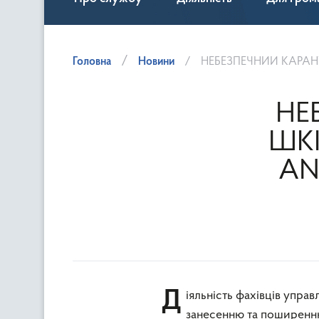
Головна
Новини
НЕБЕЗПЕЧНИЙ КАРАНТИН
НЕ
ШКІ
AN
Діяльність фахівців управління фітосанітарнорї безпеки спрямована на запобігання
занесенню та поширенню