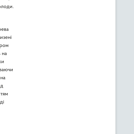
олоди.
рева
изені
аром
 на
ки
изаючи
 на
ід
стям
ді