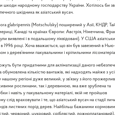
ати шкоди народному господарству України. Хотілось би з
печного шкідника як азіатський вусач.
ra glabripennis (Motschulsky) поширений у Азії, КНДР, Тай
мериці, Канаді та країнах Європи: Австрія, Німеччина, Фран
ли виявлені і в подальшому ліквідовані). У США азіатськ
в 1996 році. Хоча вважається, що він був завезений в Нь
азом з дерев’яними пакувальними і кріпильними лісоматері
ожуть бути придатними для акліматизації даного небезпеч
 обумовлена кількістю вантажів, які надходять майже з усі
у нашому регіоні дуже великий, у зв’язку з його прожерлив
живими рослинами, так і деревиною, яка вже зрублена та
ки і навіть у пакувальному матеріалі, якій не пройшов
у слід враховувати і те, що азіатський вусач на стадії лич
идів листяних порід дерев. Найбільш бажаними кормови
тий, червоний, цукровий, сріблястий, ложноплатановий), в