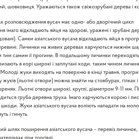
кий, шовковиця. Уражаються також свіжозрубані дерева і к
ах розповсюдження вусач має одно- або дворічний цикл
я імаго відкладають яйця на здорові, уражені і зрубані де
овані). Самки азіатського вусача відкладають яйця в прогр
деревині. Личинки на живих деревах харчуються нижнім ш
 тим самим її прогини. В подальшому личинки переходять
изають в корі широкі і заплутані ходи, таким чином личин
 Молоді жуки виходять на поверхню в кінці травня, прогр
у жуків (льотні отвори) можна знайти на стовбурах, гілках і
енях. Льотні отвори широкі, круглі, діаметром 9-11 мм. П
одиться груба деревна труха. Імаго харчуються корою і ли
 шкоди. Жуки азіатського вусача воліють нападати на моло
уть і гинуть.
ий шлях поширення азіатського вусача – перевіз личинок,
матеріалах при торгівлі.