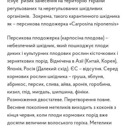
існує ризик занесення на територію України
регульованих та нерегульованих шкідливих
організмів. Зокрема, такого карантинного шкідника
як – персикова плодожерка «Carposina niponensis»
Персикова плодожерка (карпосіна плодова) –
небезпечний шкідник, який пошкоджує плоди
диких і культурних плодових рослин кісточкових і
зерняткових порід. Відмічена в Азії (Китай, Корея),
Японія, Росія (Далекий схід). ЄС – відсутня. Серед
кормових рослин шкідника – груша, яблуня,
абрикос, персик, слива, айва, аронія, горобина,
кизил, глід, мигдаль, шипшина, фініки.
Розмноження двостатеве. Перетворення повне.
Весняне покоління метеликів виходить з коконів з
кінця червня, коли плоди кормових порід вже
досягли величини волоського горіха. Метелики