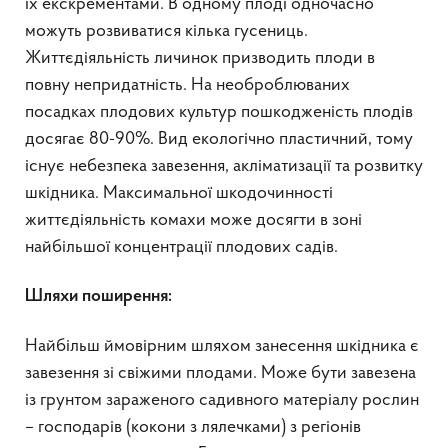
їх екскрементами. В одному плоді одночасно
можуть розвиватися кілька гусениць.
Життєдіяльність личинок призводить плоди в
повну непридатність. На необроблюваних
посадках плодових культур пошкодженість плодів
досягає 80-90%. Вид екологічно пластичний, тому
існує небезпека завезення, акліматизації та розвитку
шкідника. Максимальної шкодочинності
життєдіяльність комахи може досягти в зоні
найбільшої концентрації плодових садів.
Шляхи поширення:
Найбільш ймовірним шляхом занесення шкідника є
завезення зі свіжими плодами. Може бути завезена
із грунтом зараженого садивного матеріалу рослин
– господарів (кокони з лялечками) з регіонів