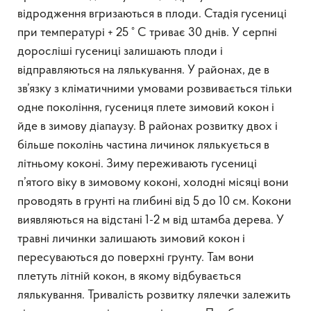
відродження вгризаються в плоди. Стадія гусениці
при температурі + 25 ° C триває 30 днів. У серпні
доросліші гусениці залишають плоди і
відправляються на лялькування. У районах, де в
зв’язку з кліматичними умовами розвивається тільки
одне покоління, гусениця плете зимовий кокон і
йде в зимову діапаузу. В районах розвитку двох і
більше поколінь частина личинок лялькується в
літньому коконі. Зиму переживають гусениці
п’ятого віку в зимовому коконі, холодні місяці вони
проводять в грунті на глибині від 5 до 10 см. Кокони
виявляються на відстані 1-2 м від штамба дерева. У
травні личинки залишають зимовий кокон і
пересуваються до поверхні грунту. Там вони
плетуть літній кокон, в якому відбувається
лялькування. Тривалість розвитку лялечки залежить