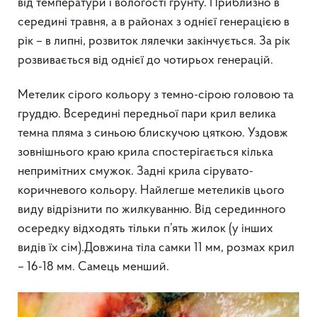
від температури і вологості грунту. Приблизно в
середині травня, а в районах з однієї генерацією в
рік – в липні, розвиток лялечки закінчується. За рік
розвивається від однієї до чотирьох генерацій.
Метелик сірого кольору з темно-сірою головою та
груддю. Всередині передньої пари крил велика
темна пляма з синьою блискучою цяткою. Уздовж
зовнішнього краю крила спостерігається кілька
непримітних смужок. Задні крила сірувато-
коричневого кольору. Найлегше метеликів цього
виду відрізнити по жилкуванню. Від серединного
осередку відходять тільки п’ять жилок (у інших
видів їх сім).Довжина тіла самки 11 мм, розмах крил
– 16-18 мм. Самець менший.