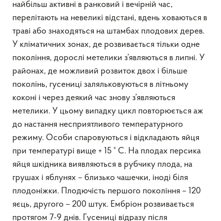
найбільш активні в ранковий і вечірній час,
перелітають на невеликі відстані, вдень ховаються в
траві або знаходяться на штамбах плодових дерев.
У кліматичних зонах, де розвивається тільки одне
покоління, дорослі метелики з’являються в липні. У
районах, де можливий розвиток двох і більше
поколінь, гусениці заляльковуються в літньому
коконі і через деякий час знову з’являються
метелики. У цьому випадку цикл повторюється аж
до настання несприятливого температурного
режиму. Особи спаровуються і відкладають яйця
при температурі вище + 15 ° C. На плодах персика
яйця шкідника виявляються в рубчику плода, на
грушах і яблунях – близько чашечки, іноді біля
плодоніжки. Плодючість першого покоління – 120
яєць, другого – 200 штук. Ембріон розвивається
протягом 7-9 днів. Гусениці відразу після