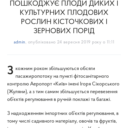
ПОШКОДЖУЄ ПЛОДИ ДИКИХ І
КУЛЬТУРНИХ ПЛОДОВИХ
РОСЛИН КІСТОЧКОВИХ І
ЗЕРНОВИХ ПОРІД
admin
, опубліковано
24 вересня 2019 року о 11:11
З кожним роком збільшуються обсяги
пасажиропотоку на пункті фітосанітарного
контролю Аеропорт «Київ» імені Ігоря Сікорського
(Жуляни), а з тим самим збільшується перевезення
об’єктів регулювання в ручній поклажі та багажі.
З надходженням імпортних об’єктів регулювання, в
тому числі садивного матеріалу, овочів та фруктів,