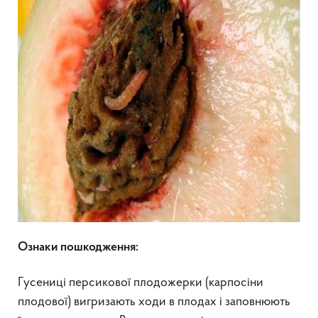
Ознаки пошкодження:
Гусениці персикової плодожерки (карпосіни
плодової) вигризають ходи в плодах і заповнюють