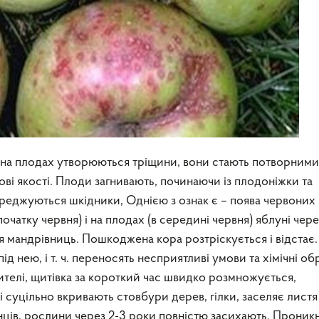
а плодах утворюються тріщини, вони стають потворними
ві якості. Плоди загнивають, починаючи із плодоніжки та
реджуються шкідники, Однією з ознак є – поява червоних 
очатку червня) і на плодах (в середині червня) яблуні чере
 мандрівниць. Пошкоджена кора розтріскується і відстає.
ід нею, і т. ч. переносять несприятливі умови та хімічні об
елі, щитівка за короткий час швидко розмножується,
і суцільно вкривають стовбури дерев, гілки, заселяє листя
нців, рослини через 2-3 роки повністю засихають. Проник