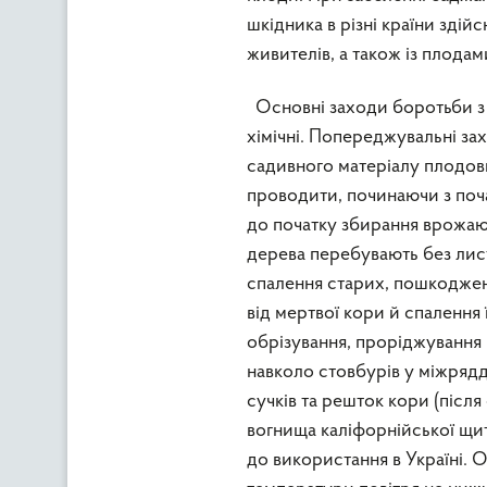
шкідника в різні країни зді
живителів, а також із плодам
Основні заходи боротьби з 
хімічні. Попереджувальні за
садивного матеріалу плодови
проводити, починаючи з поча
до початку збирання врожаю 
дерева перебувають без лист
спалення старих, пошкоджен
від мертвої кори й спалення 
обрізування, проріджування 
навколо стовбурів у міжряддя
сучків та решток кори (після
вогнища каліфорнійської щи
до використання в Україні.