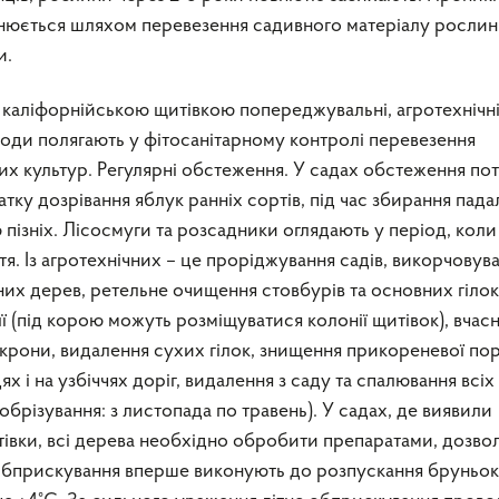
йснюється шляхом перевезення садивного матеріалу рослин
и.
каліфорнійською щитівкою попереджувальні, агротехнічні
ходи полягають у фітосанітарному контролі перевезення
х культур. Регулярні обстеження. У садах обстеження по
тку дозрівання яблук ранніх сортів, під час збирання пада
пізніх. Лісосмуги та розсадники оглядають у період, коли
я. Із агротехнічних – це проріджування садів, викорчовува
их дерев, ретельне очищення стовбурів та основних гіло
її (під корою можуть розміщуватися колонії щитівок), вчас
крони, видалення сухих гілок, знищення прикореневої по
х і на узбіччях доріг, видалення з саду та спалювання всіх 
 обрізування: з листопада по травень). У садах, де виявили
тівки, всі дерева необхідно обробити препаратами, дозв
 Обприскування вперше виконують до розпускання бруньок