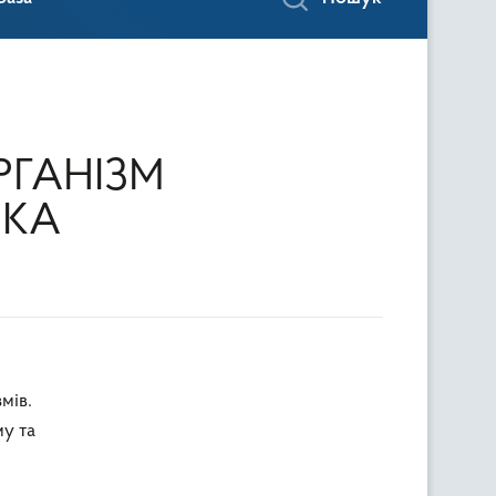
РГАНІЗМ
ВКА
мів.
му та