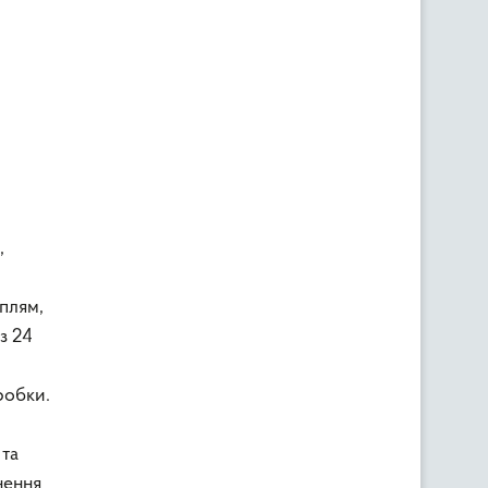
,
плям,
з 24
робки.
 та
нення