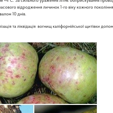
е +4°С. За сильного ураження літнє обприскування прово
 масового відродження личинок 1-го віку кожного покоління
валом 10 днів.
лізація та ліквідація вогнищ каліфорнійської щитівки доп