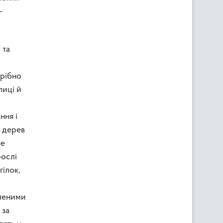
-
 та
трібно
лиці й
ння і
к дерев
не
рослі
гілок,
оленими
 за