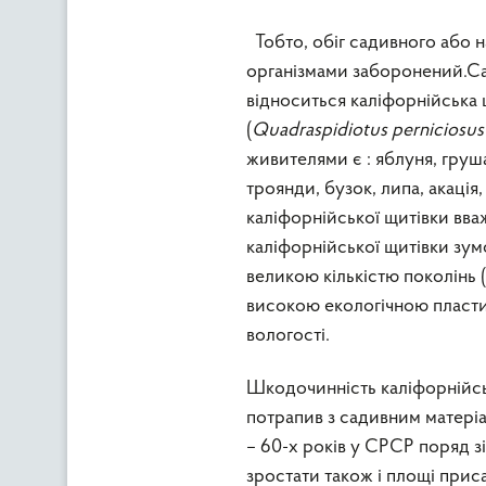
Тобто, обіг садивного або 
організмами заборонений.Са
відноситься каліфорнійська 
(
Quadraspidiotus
perniciosus
живителями є : яблуня, груша
троянди, бузок, липа, акація,
каліфорнійської щитівки вв
каліфорнійської щитівки зу
великою кількістю поколінь 
високою екологічною пласти
вологості.
Шкодочинність каліфорнійськ
потрапив з садивним матеріа
– 60-х років у СРСР поряд з
зростати також і площі при