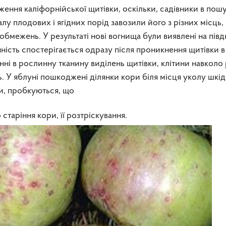
ення каліфорнійської щитівки, оскільки, садівники в пош
лу плодових і ягідних порід завозили його з різних місць,
межень. У результаті нові вогнища були виявлені на півдн
сть спостерігається одразу після проникнення щитівки в
ні в рослинну тканину виділень щитівки, клітини навколо
ь. У яблуні пошкоджені ділянки кори біля місця уколу шкі
и, пробкуються, що
таріння кори, її розтріскування.