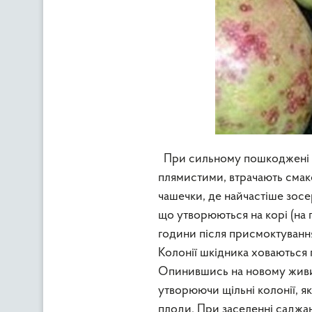
При сильному пошкоджені н
плямистими, втрачають смако
чашечки, де найчастіше зосе
що утворюються на корі (на п
години після присмоктування
Колонії шкідника ховаються п
Опинившись на новому живит
утворюючи щільні колонії, як
плоди. При заселенні саджа