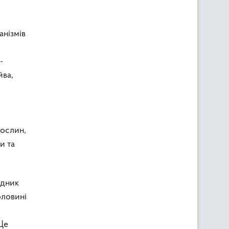
нізмів
-
йва,
рослин,
и та
ідник
оловині
Це