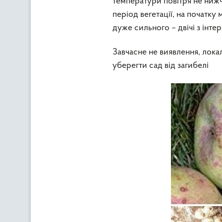
температури повітря не нижч
період вегетації, на початку
дуже сильного – двічі з інтер
Завчасне не виявлення, лока
уберегти сад від загибелі