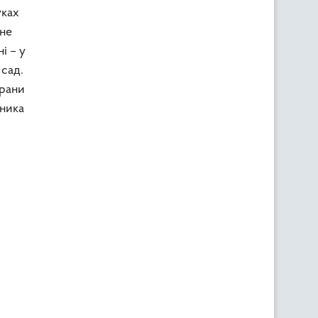
уках
 не
і – у
 сад.
 рани
дника