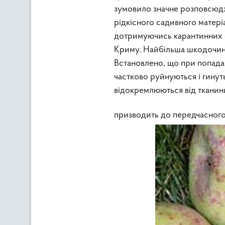
зумовило значне розповсюдж
рідкісного садивного матеріа
дотримуючись карантинних об
Криму. Найбільша шкодочинні
Встановлено, що при попадан
частково руйнуються і гинут
відокремлюються від тканин
призводить до передчасного с