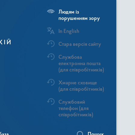
Людям із
порушенням зору
In English
КІЙ
Стара версія сайту
Службова
електронна пошта
(для співробітників)
Хмарне сховище
(для співробітників)
Службовий
телефон (для
співробітників)
база
Пошук