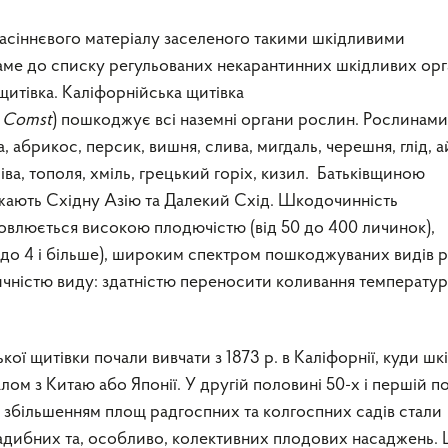
насіннєвого матеріалу заселеного такими шкідливими
ме до списку регульованих некарантинних шкідливих орга
щитівка. Каліфорнійська щитівка
Comst
) пошкоджує вci наземні органи рослин. Рослинами
, абрикос, персик, вишня, слива, мигдаль, черешня, глід, а
 іва, тополя, хміль, грецький горіх, кизил. Батьківщиною
ажають Східну Азію та Далекий Схід. Шкодочинність
мовлюється високою плодючістю (від 50 до 400 личинок),
(до 4 і більше), широким спектром пошкоджуваних видів 
чністю виду: здатністю переносити коливання температур
ої щитівки почали вивчати з 1873 р. в Каліфорнії, куди шк
лом з Китаю або Японії. У другій половині 50-х і першій п
і збільшенням площ радгоспних та колгоспних садів стали
садибних та, особливо, колективних плодових насаджень. 