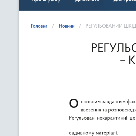
Головна
Новини
РЕГУЛЬОВАНИЙ ШКІД
РЕГУЛЬ
– 
Основним завданням фахівців в галузі фітосанітарного регулювання є недопущення
ввезення та розповсюдж
Регульовані некарантинні це
садивному матеріалі.