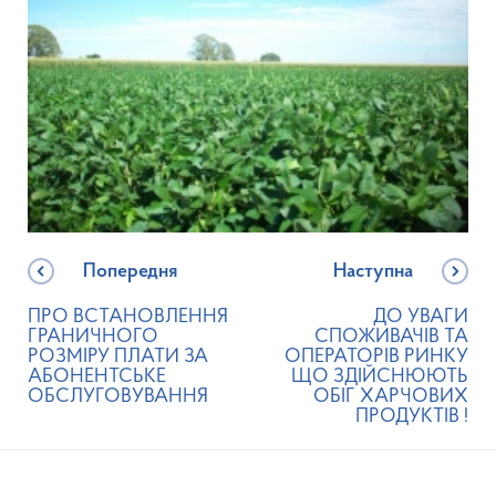
Попередня
Наступна
ПРО ВСТАНОВЛЕННЯ
ДО УВАГИ
ГРАНИЧНОГО
СПОЖИВАЧІВ ТА
РОЗМІРУ ПЛАТИ ЗА
ОПЕРАТОРІВ РИНКУ
АБОНЕНТСЬКЕ
ЩО ЗДІЙСНЮЮТЬ
ОБСЛУГОВУВАННЯ
ОБІГ ХАРЧОВИХ
ПРОДУКТІВ !