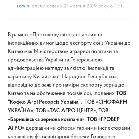
admin
, опубліковано
21 жовтня 2019 року о 11:11
В рамках «Протоколу фітосанітарних та
інспекційних вимог щодо експорту сої з України до
Китаю між Міністерством аграрної політики та
продовольства України та Генеральною
адміністрацією нагляду за якістю, інспекції та
карантину Китайської Народної Республіки»,
відповідно до заяв про наміри експорту зерна до
Китаю та на обстеження посівів сої, поданих
ТОВ
,
“Кофко Агрі Ресорсіз Україна”
ТОВ «СІНОФАРМ
УКРАЇНА»
,
ТОВ «ТАС АГРО ЦЕНТР», ТОВ
«Баришівська зернова компанія», ТОВ «ГРОВЕР
державними фітосанітарними інспекторами
АГРО»
управління фітосанітарної безпеки Головного