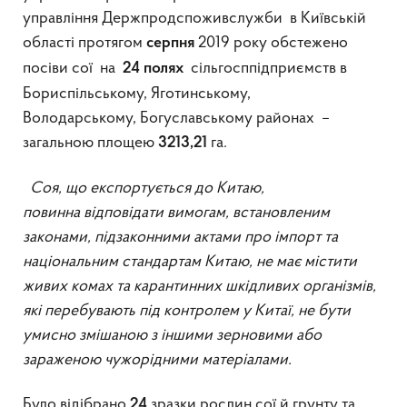
управління Держпродспоживслужби в Київській
області протягом
2019 року обстежено
серпня
посіви сої на
сільгосппідприємств в
24 полях
Бориспільському, Яготинському,
Володарському, Богуславському районах –
загальною площею
га.
3213,21
Соя
, що експортується до Китаю,
пови
нна
відповідати вимогам, встановленим
законами, підзаконними актами про імпорт та
національним стандартам Китаю, не має містити
живих комах та карантинних шкідливих організмів,
які перебувають під контролем у Китаї, не бути
умисно змішан
ою
з іншими зерновими або
заражен
ою
чужорідними матеріалами.
Було відібрано
зразки рослин сої й грунту та
24