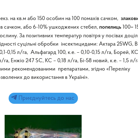
 екз. на кв.м або 150 особин на 100 помахів сачком,
злаков
хів сачком, або 6-10% ушкоджених стебел,
100
1
попелиць
–
рослину. За позитивних температур повітря у посівах доці
хідності суцільні обробки інсектицидами: Актара 25WG, В
 0,1-0,15 л/га, Альфагард 100, к.е. – 0,10-0,15 л/га, Борей, КС
/га, Енжіо 247 SC, КС – 0,18 л/га, Бі-58 новий, к.е. – 1,5 л/г
іншими рекомендованими препаратами, згідно «Переліку
дозволених до використання в Україні».
Приєднуйтесь до нас