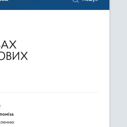
ВАХ
ОВИХ
х
опоміза
вленню