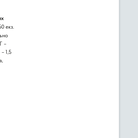
их
50 екз.
льно
Г –
 – 1,5
а,