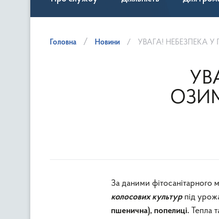
Головна
Новини
УВАГА! НЕБЕЗПЕКА 
УВ
ОЗИ
За даними фітосанітарного м
під урож
колосових культур
Тепла 
пшенична), попелиці.