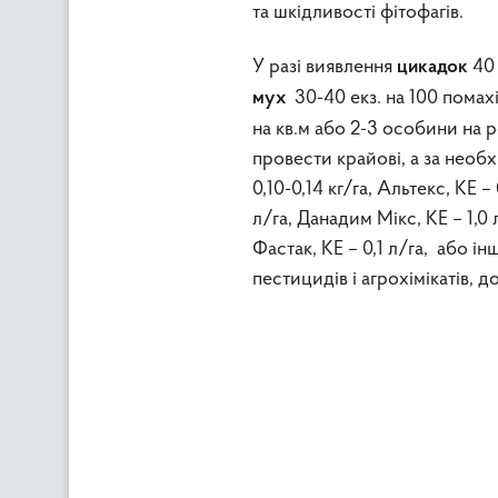
та шкідливості фітофагів.
У разі виявлення
40
цикадок
30-40 екз. на 100 пома
мух
на кв.м або 2-3 особини на 
провести крайові, а за необ
0,10-0,14 кг/га, Альтекс, КЕ –
л/га, Данадим Мікс, КЕ – 1,0 л
Фастак, КЕ – 0,1 л/га, або 
пестицидів і агрохімікатів, 