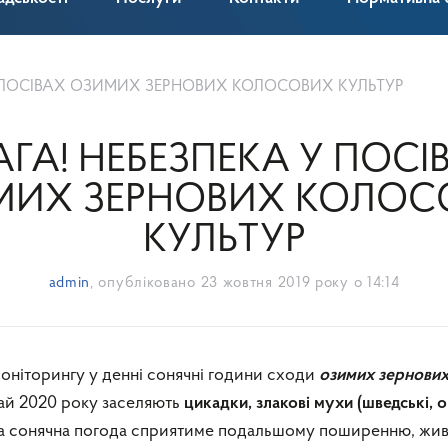
У ПОСІВАХ ОЗИМИХ ЗЕРНОВИХ КОЛОСОВИХ КУЛЬТУР
АГА! НЕБЕЗПЕКА У ПОСІ
МИХ ЗЕРНОВИХ КОЛОС
КУЛЬТУР
admin
, опубліковано
23 жовтня 2019 року о 14:14
оніторингу у денні сонячні години сходи
озимих зернови
ай 2020 року заселяють
цикадки,
злакові мухи (шведські, 
та сонячна погода сприятиме подальшому поширенню, жи