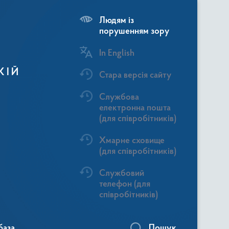
Людям із
порушенням зору
In English
КІЙ
Стара версія сайту
Службова
електронна пошта
(для співробітників)
Хмарне сховище
(для співробітників)
Службовий
телефон (для
співробітників)
база
Пошук