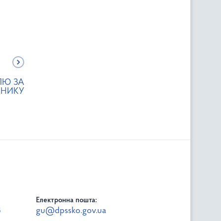
ЛЮ ЗА
ШНИКУ
Електронна пошта:
8
gu@dpssko.gov.ua