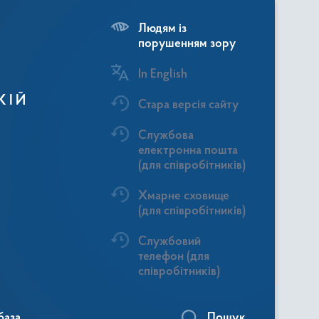
Людям із
порушенням зору
In English
КІЙ
Стара версія сайту
Службова
електронна пошта
(для співробітників)
Хмарне сховище
(для співробітників)
Службовий
телефон (для
співробітників)
база
Пошук