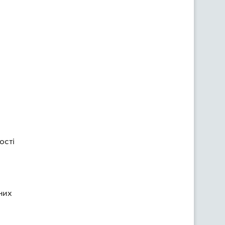
ості
них