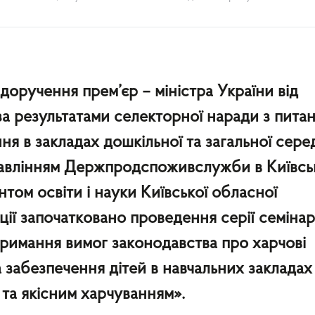
оручення прем’єр – міністра України від
 за результатами селекторної наради з пита
ня в закладах дошкільної та загальної сере
равлінням Держпродспоживслужби в Київсь
нтом освіти і науки Київської обласної
ції започатковано проведення серії семінар
тримання вимог законодавства про харчові
 забезпечення дітей в навчальних закладах
та якісним харчуванням».