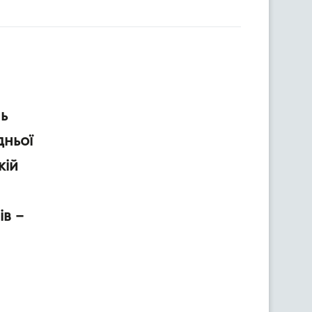
нь
дньої
кій
ів –