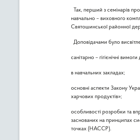
Так, перший з семінарів про
навчально – виховного компл
Святошинської районної держ
Доповідачами було висвітле
санітарно – гігієнічні вимоги
в навчальних закладах;
основні аспекти Закону Укра
харчових продуктів»;
особливості розробки та вп
заснованих на принципах си
точках (НАССР).