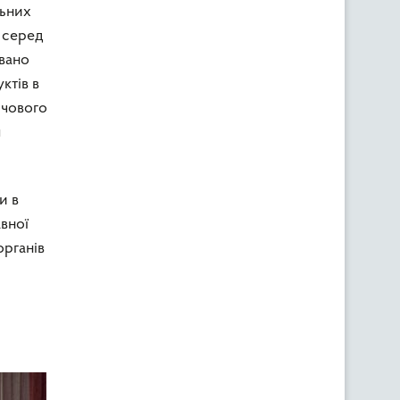
льних
ї серед
овано
ктів в
рчового
я
и в
авної
органів