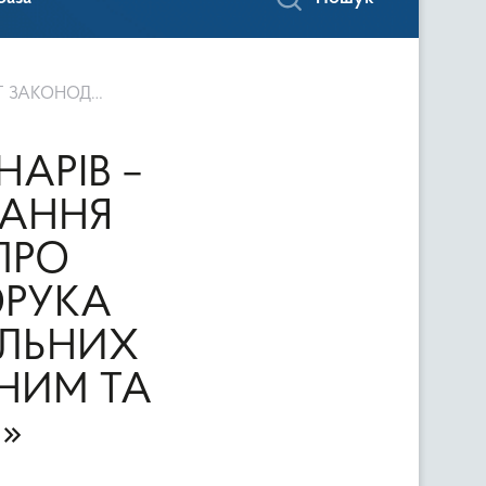
 ТА ЯКІСНИМ ХАРЧУВАННЯМ»
АРІВ –
МАННЯ
ПРО
ОРУКА
АЛЬНИХ
НИМ ТА
»