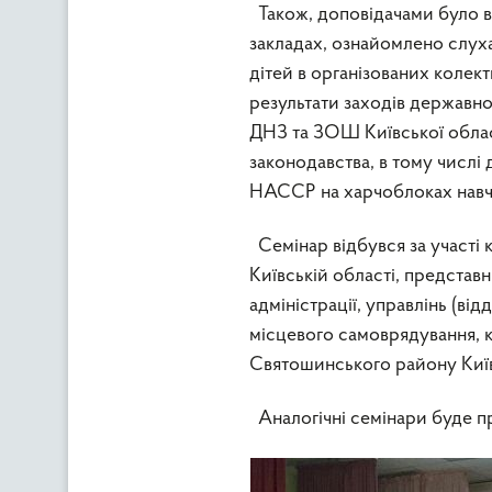
Також, доповідачами було ви
закладах, ознайомлено слуха
дітей в організованих колект
результати заходів державно
ДНЗ та ЗОШ Київської облас
законодавства, в тому числ
НАССР на харчоблоках навча
Семінар відбувся за участі
Київській області, представн
адміністрації, управлінь (від
місцевого самоврядування, к
Святошинського району Київс
Аналогічні семінари буде пр