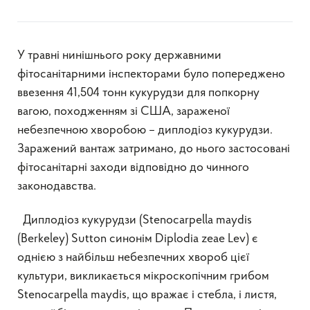
У травні нинішнього року державними
фітосанітарними інспекторами було попереджено
ввезення 41,504 тонн кукурудзи для попкорну
вагою, походженням зі США, зараженої
небезпечною хворобою – диплодіоз кукурудзи.
Заражений вантаж затримано, до нього застосовані
фітосанітарні заходи відповідно до чинного
законодавства.
Диплодіоз кукурудзи (Stenocarpella maydis
(Berkeley) Sutton синонім Diplodia zeae Lev) є
однією з найбільш небезпечних хвороб цієї
культури, викликається мікроскопічним грибом
Stenocarpella maydis, що вражає і стебла, і листя,