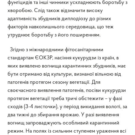
фунгіцидів та інші чинники ускладнюють боротьбу з
хворобою. Слід також відзначити високу
адаптивність збудників диплодіозу до різних
факторів навколишнього середовища, що теж
утруднює боротьбу з його поширенням.
Згідно з міжнародними фітосанітарними
стандартам ЄОКЗР, насіння кукурудзи із країн, в
яких виявлено вогнища карантинних збудників, має
бути отримано від культури, визнаної вільною від
патогенів протягом сезону вегетації. Для
своєчасного виявлення патогенів, посіви кукурудзи
протягом вегетації треба тричі обстежити – у фазі
сходів (3-4 листочки), у період викидання волоті, за
два тижні до збирання врожаю. У разі виявлення
вогнищ запроваджують особливий карантинний
режим. На полях із сильним ступенем ураження всі