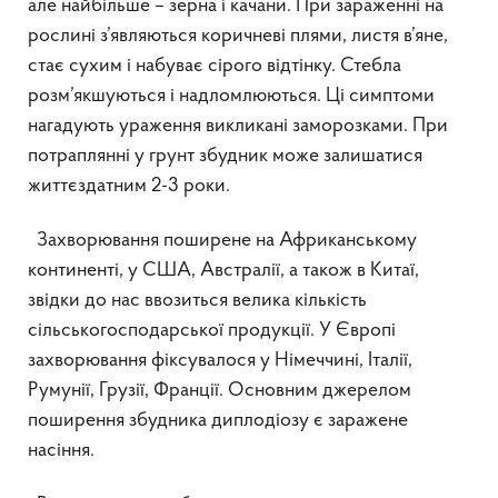
але найбільше – зерна і качани. При зараженні на
рослині з’являються коричневі плями, листя в’яне,
стає сухим і набуває сірого відтінку. Стебла
розм’якшуються і надломлюються. Ці симптоми
нагадують ураження викликані заморозками. При
потраплянні у грунт збудник може залишатися
життєздатним 2-3 роки.
Захворювання поширене на Африканському
континенті, у США, Австралії, а також в Китаї,
звідки до нас ввозиться велика кількість
сільськогосподарської продукції. У Європі
захворювання фіксувалося у Німеччині, Італії,
Румунії, Грузії, Франції. Основним джерелом
поширення збудника диплодіозу є заражене
насіння.