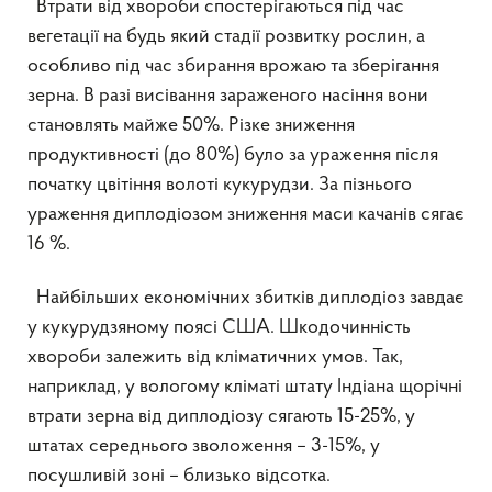
Втрати від хвороби спостерігаються під час
вегетації на будь який стадії розвитку рослин, а
особливо під час збирання врожаю та зберігання
зерна. В разі висівання зараженого насіння вони
становлять майже 50%. Різке зниження
продуктивності (до 80%) було за ураження після
початку цвітіння волоті кукурудзи. За пізнього
ураження диплодіозом зниження маси качанів сягає
16 %.
Найбільших економічних збитків диплодіоз завдає
у кукурудзяному поясі США. Шкодочинність
хвороби залежить від кліматичних умов. Так,
наприклад, у вологому кліматі штату Індіана щорічні
втрати зерна від диплодіозу сягають 15-25%, у
штатах середнього зволоження – 3-15%, у
посушливій зоні – близько відсотка.