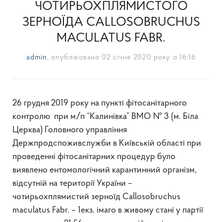
ЧОТИРЬОХПЛЯМИСТОГО
ЗЕРНОЇДА CALLOSOBRUCHUS
MACULATUS FABR.
admin
, опубліковано
02 січня 2020 року о 16:16
26 грудня 2019 року на пункті фітосанітарного
контролю при м/п “Калинівка” ВМО № 3 (м. Біла
Церква) Головного управління
Держпродспоживслужби в Київській області при
проведенні фітосанітарних процедур було
виявлено ентомологічний карантинний організм,
відсутній на території України –
чотирьохплямистий зерноїд Callosobruchus
maculatus Fabr. – 1екз. імаго в живому стані у партії