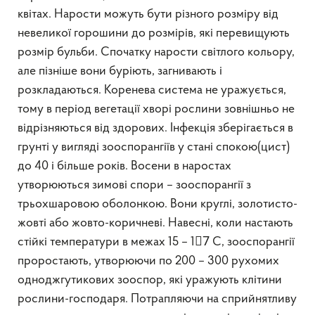
квітах. Нарости можуть бути різного розміру від
невеликої горошини до розмірів, які перевищують
розмір бульби. Спочатку нарости світлого кольору,
але пізніше вони буріють, загнивають і
розкладаються. Коренева система не уражується,
тому в період вегетації хворі рослини зовнішньо не
відрізняються від здорових. Інфекція зберігається в
грунті у вигляді зооспорангіїв у стані спокою(цист)
до 40 і більше років. Восени в наростах
утворюються зимові спори – зооспорангії з
трьохшаровою оболонкою. Вони круглі, золотисто-
жовті або жовто-коричневі. Навесні, коли настають
стійкі температури в межах 15 – 17ْ С, зооспорангії
проростають, утворюючи по 200 – 300 рухомих
одноджгутикових зооспор, які уражують клітини
рослини-господаря. Потрапляючи на сприйнятливу