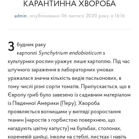
КАРАНТИННА ХВОРОБА
admin
, опубліковано
06 лютого 2020 року о 16:16
Збудник раку
картоплі
Sync
hytrium
endobioticum
з
культурних рослин уражує лише картоплю. Під час
штучного зараження в лабораторних умовах
уражалася значна кількість видів пасльонових, в
тому числі різні сорти томатів. Припускається, що в
Європу гриб було завезено із садивним матеріалом
із Південної Америки (Перу). Хвороба
проявляється вогнищами у вигляді розростання
тканин (наростів з горбистою поверхнею, що
нагадують цвітну капусту) на бульбах, столонах,
кореневій шийці, інколи на стеблі, листках і навіть