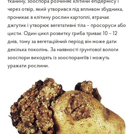
тканину, зооспора розчиняє клітини епідермісу і
через отвір, який утворився під впливом збудника,
проникає в клітину рослин картоплі, втрачає
джгутик і утворює вегетативні тіла – просоруси або
цисти. Один цикл розвитку гриба триває 10 – 12
днів, тому за вегетаційний період він може дати
декілька поколінь. За наявності грунтової вологи
зооспори виходять із зооспорангіїв і можуть
уражати рослини.