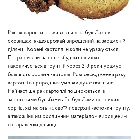
Ракові нарости розвиваються на бульбах і в
сховищах, якщо врожай вирощений на зараженій
ділянці. Корені картоплі ніколи не уражуються.
Потрапляючи на поле збудник швидко
накопичується в грунті й через 2-3 роки уражує
більшість рослин картоплі. Розповсюдження раку
картоплі в природних умовах дуже повільне.
Найчастіше рак картоплі поширюється із
зараженими бульбами або бульбами нестійких
сортів, які мають на своїй поверхні часточки грунту,
а також іншим рослинним матеріалом вирощеним
на зараженій ділянці.