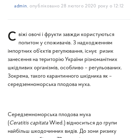
admin
, опубліковано
28 лютого 2020 року о 12:12
Свіжі овочі і фрукти завжди користуються
попитом у споживачів. З надходженням
імпортних об’єктів регулювання, існує ризик
занесення на територію України різноманітних
шкідливих організмів, особливо – регульованих.
Зокрема, такого карантинного шкідника як –
середземноморська плодова муха.
Середземноморська плодова муха
(
Ceratitis
capitata
Wied.) відноситься до групи
найбільш шкодочинних видів. До зони ризику