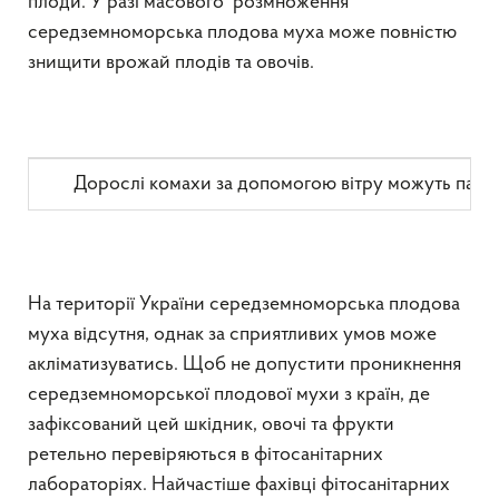
плоди. У разі масового розмноження
середземноморська плодова муха може повністю
знищити врожай плодів та овочів.
Дорослі комахи за допомогою вітру можуть пасивно 
На території України середземноморська плодова
муха відсутня, однак за сприятливих умов може
акліматизуватись. Щоб не допустити проникнення
середземноморської плодової мухи з країн, де
зафіксований цей шкідник, овочі та фрукти
ретельно перевіряються в фітосанітарних
лабораторіях. Найчастіше фахівці фітосанітарних