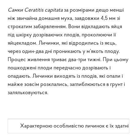
Самки Ceratitis capitata
за розмірами дещо менші
ніж звичайна домашня муха, завдовжки 4,5 мм зі
строкатим забарвленням. Вони відкладають яйця
під шкірку дозріваючих плодів, проколюючи її
яйцекладом. Личинки, які відродились із яєць,
через один-два дні проникають у м’якоть плоду.
Процес живлення триває два-три тижні. При цьому
пошкоджені плоди передчасно дозрівають і
опадають. Личинки виходять із плодів, які опали і
майже зовсім розклались, заглиблюються в грунт і
заляльковуються.
Характерною особливістю личинок є їх здатність стри