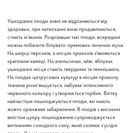
Ушкоджені плоди зовні не відрізняються від
здорових, при натисканні вони продавлюються,
стають м’якими. Розрізавши такі плоди, всередині
можна побачити білувато–кремових личинок мухи.
На шкірці персиків, в місцях проколів з’являються
краплини камеді. На апельсинах, айві, яблуках
ушкоджені місця стають твердими та темнішають.
На плодах цитрусових культур в місцях проколу
тканина розм’якшується, набуває інтенсивного
червоного кольору і утворюється горбик. Влітку
найчастіше пошкоджуються плоди, які мають
жовто-оранжеве забарвлення. В плодів з високим
вмістом цукру пошкодження супроводжується
витіканням солодкого соку, який склеює сусідні