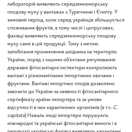
лабораторій виявляють середземноморську
плодову муху у вантажах з Туреччини і Єгипту. У
зимовий період, коли серед українців збільшується
споживання фруктів, в тому числі і цитрусових,
фахівці виявляють середземноморську плодову
муху саме в цій продукції. Тому з метою
запобігання проникнення шкідника на територію
України, поряд з іншими об’єктами регулювання
державні фітосанітарні інспектори контролюють
вантажі з різноманітними імпортними овочами і
фруктами. Вантажі імпортних плодів дозволено
завозити до України за наявності фітосанітарного
сертифікату країни-імпортера та за умови
відсутності в них карантинних організмів (в т.ч.
C.
сapitata
) Нажаль іноді імпортери порушують
міжнародні та українські фітосанітарні вимоги і в
результаті українські фахівці виявляють карантинні