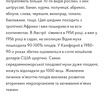
потрапляють більше 70-ти видів рослин, з них:
цитрусові, банан, хурма, полуниця, абрикос,
яблуня, слива, черешня, виноград, томати,
баклажани, тощо. Цей шкідник походить з
тропічної Африки і вже поширився на всіх
континентах. В Австрії з’явився в 1954 році, а вже у
1956 році в садах, на околицях Відня муха
пошкодила 90-100% плодів. У Каліфорнії в 1980–
90-х роках збитки оцінюються в сотні мільйонів
доларів США щорічно. Самки
середземноморської плодової мухи дуже плодючі,
можуть відкладати до 1000 яєць. Живлення
личинок м’якоттю плодів викликає розвиток
вторинних мікроорганізмів та загнивання м’яких
тканин.