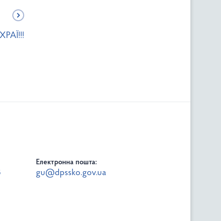
РАЇ!!!
Електронна пошта:
8
gu@dpssko.gov.ua