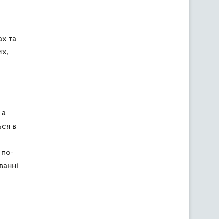
ах та
их,
 а
ься в
 по-
ванні