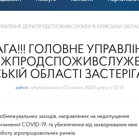
АВЛІННЯ ДЕРЖПРОДСПОЖИВСЛУЖБИ В КИЇВСЬКІЙ ОБЛАСТІ ЗАСТЕР
ГА!!! ГОЛОВНЕ УПРАВЛІ
РЖПРОДСПОЖИВСЛУЖБ
ЬКІЙ ОБЛАСТІ ЗАСТЕРІГАЄ!
admin
, опубліковано
03 квітня 2020 року о 12:12
ичиненої COVID-19, та убезпечення від захворювання нею
боту агропродовольчих ринків.