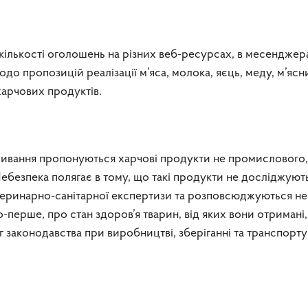
 кількості оголошень на різних веб-ресурсах, в месенджер
о пропозицій реалізації м’яса, молока, яєць, меду, м’ясн
харчових продуктів.
живання пропонуються харчові продукти не промислового,
безпека полягає в тому, що такі продукти не досліджуют
еринарно-санітарної експертизи та розповсюджуються не
-перше, про стан здоров’я тварин, від яких вони отримані,
 законодавства при виробництві, зберіганні та транспорту