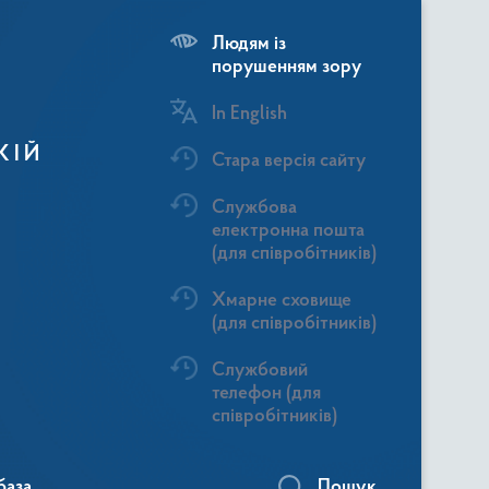
Людям із
порушенням зору
In English
КІЙ
Стара версія сайту
Службова
електронна пошта
(для співробітників)
Хмарне сховище
(для співробітників)
Службовий
телефон (для
співробітників)
база
Пошук