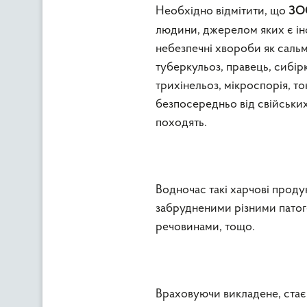
Необхідно відмітити, що
ЗО
людини, джерелом яких є інфі
небезпечні хвороби як сальмо
туберкульоз, правець, сибірк
трихінельоз, мікроспорія, т
безпосередньо від свійських 
походять.
Водночас такі харчові проду
забрудненими різними пато
речовинами, тощо.
Враховуючи викладене, стає