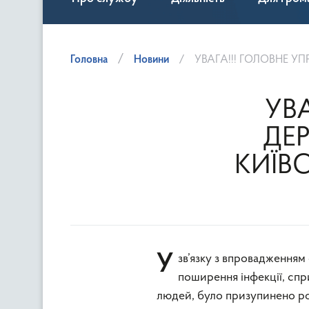
Головна
Новини
УВАГА!!! ГОЛОВНЕ УПР
УВА
ДЕ
КИЇВС
У зв’язку з впровадженням обмежувальних заходів, направлених на недопущення
поширення інфекції, спр
людей, було призупинено ро