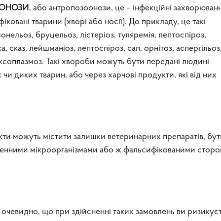
, або антропозоонози, це – інфекційні захворюван
ОНОЗИ
ковані тварини (хворі або носії). До прикладу, це такі
нельоз, бруцельоз, лістеріоз, туляремія, лептоспіроз,
а, сказ, лейшманіоз, лептоспіроз, сап, орнітоз, аспергільоз
оксоплазмоз. Такі хвороби можуть бути передані людині
чи диких тварин, або через харчові продукти, які від них
кти можуть містити залишки ветеринарних препаратів, бут
генними мікроорганізмами або ж фальсифікованими сторо
 очевидно, що при здійсненні таких замовлень ви ризикує