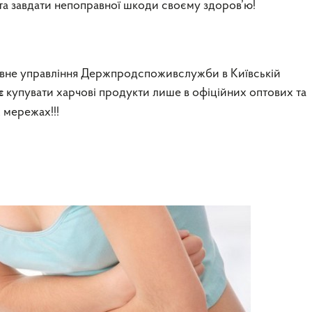
та завдати непоправної шкоди своєму здоров’ю!
овне управління Держпродспоживслужби в Київській
купувати харчові продукти лише в офіційних оптових та
є
 мережах!!!