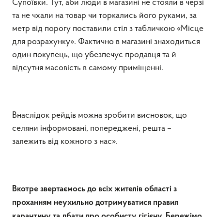
Супоївки. Тут, аби люди в магазині не стояли в черзі
та не чхали на товар чи торкались його руками, за
метр від порогу поставили стіл з табличкою «Місце
для розрахунку». Фактично в магазині знаходиться
один покупець, що убезпечує продавця та й
відсутня масовість в самому приміщенні.
Внаслідок рейдів можна зробити висновок, що
селяни інформовані, попереджені, решта –
залежить від кожного з нас».
Вкотре звертаємось до всіх жителів області з
проханням неухильно дотримуватися правил
карантину та дбати про особисту гігієну. Бережімо