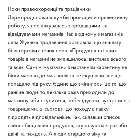
Поки правоохоронці та працівники
Держпродспоживслужби проводили превентивну
роботу, я поспілкувалась з продавцями та
відвідувачами магазинів. Так в одному з магазинів
села Жуківка продавчиня розповіла, що аншлагу
біля торгових точок нема. «Продуктів та інших
товарів в магазині не зменшилось, вистачає всього
та всім. Самі ж жуківчани з настанням карантину не
бігли масово до магазинів та не скупляли все що
попадало під руку. Єдине що змінилось це те, що
раніше люди по декілька разів приходили до
магазину, аби скупитися, побесідувати, зустрітися з
товаришами, а сьогодні до походу в лавку
підходять відповідальніше. Так, склавши список
найнеобхідніших продуктів, скуповуються раз або
двічі на тиждень. А люди старшого віку та