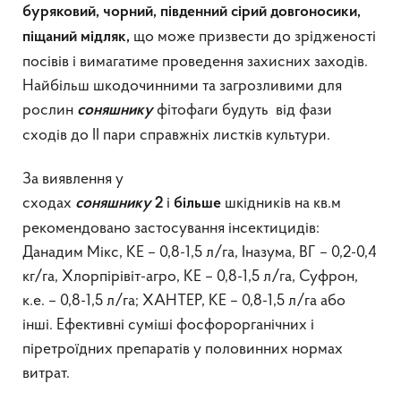
буряковий, чорний, південний сірий довгоносики,
що може призвести до зрідженості
піщаний мідляк,
посівів і вимагатиме проведення захисних заходів.
Найбільш шкодочинними та загрозливими для
рослин
фітофаги будуть від фази
соняшнику
сходів до II пари справжніх листків культури.
За виявлення у
сходах
і
шкідників на кв.м
соняшнику
2
більше
рекомендовано застосування інсектицидів:
Данадим Мікс, КЕ – 0,8-1,5 л/га, Іназума, ВГ – 0,2-0,4
кг/га, Хлорпірівіт-агро, КЕ – 0,8-1,5 л/га, Суфрон,
к.е. – 0,8-1,5 л/га; ХАНТЕР, КЕ – 0,8-1,5 л/га або
інші. Ефективні суміші фосфорорганічних і
піретроїдних препаратів у половинних нормах
витрат.