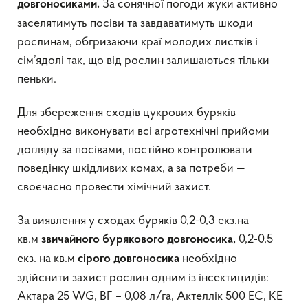
За сонячної погоди жуки активно
довгоносиками.
заселятимуть посіви та завдаватимуть шкоди
рослинам, обгризаючи краї молодих листків і
сім’ядолі так, що від рослин залишаються тільки
пеньки.
Для збереження сходів цукрових буряків
необхідно виконувати всі агротехнічні прийоми
догляду за посівами, постійно контролювати
поведінку шкідливих комах, а за потреби —
своєчасно провести хімічний захист.
За виявлення у сходах буряків 0,2-0,3 екз.на
кв.м
0,2-0,5
звичайного
бурякового довгоносика,
екз. на кв.м
необхідно
сірого
довгоносика
здійснити захист рослин одним із інсектицидів:
Актара 25 WG, ВГ – 0,08 л/га, Актеллік 500 ЕС, КЕ