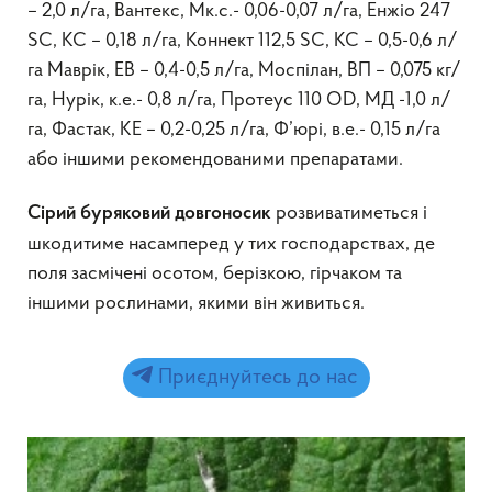
– 2,0 л/га, Вантекс, Мк.с.- 0,06-0,07 л/га, Енжіо 247
SC, КС – 0,18 л/га, Коннект 112,5 SC, КС – 0,5-0,6 л/
га Маврік, ЕВ – 0,4-0,5 л/га, Моспілан, ВП – 0,075 кг/
га, Нурік, к.е.- 0,8 л/га, Протеус 110 ОD, МД -1,0 л/
га, Фастак, КЕ – 0,2-0,25 л/га, Ф’юрі, в.е.- 0,15 л/га
або іншими рекомендованими препаратами.
розвиватиметься і
Сірий буряковий довгоносик
шкодитиме насамперед у тих господарствах, де
поля засмічені осотом, берізкою, гірчаком та
іншими рослинами, якими він живиться.
Приєднуйтесь до нас