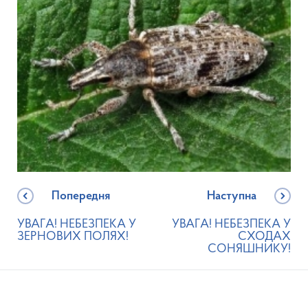
Попередня
Наступна
УВАГА! НЕБЕЗПЕКА У
УВАГА! НЕБЕЗПЕКА У
ЗЕРНОВИХ ПОЛЯХ!
СХОДАХ
СОНЯШНИКУ!