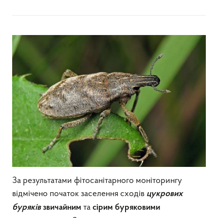
За результатами фітосанітарного моніторингу
відмічено початок заселення сходів
цукрових
та
буряків
звичайним
сірим буряковими