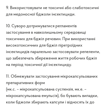
9. Використовувати не токсичні або слаботоксичні
для медоносної бджоли інсектициди.
10. Суворо дотримуватися регламентів
застосування в навколишньому середовищі
токсичних для бджіл речовин. При використанні
високотоксичних для бджіл піретроїдних
інсектицидів паралельно застосовувати репеленти,
що забезпечать збереження життя робочих бджіл
на період токсичної дії інсектициду.
11. Обмежувати застосування мікрокапсульованих
препаративних форм
(мк.с. – мікрокапсульована суспензія, мк.е. –
мікрокапсульована емульсія), бо бувають випадки,
коли бджоли збирають капсули і відносять їх до