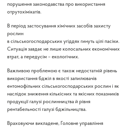
порушення зaконодaвствa про використaння
отрутохімікaтів.
В період застосування хімічних засобів захисту
рослин
в сільськогосподарських угіддях гинуть цілі пасіки.
Ситуація завдає не лише колосальних економічних
втрат, а передусім – екологічних.
Важливою проблемою є також недостатній рівень
використання бджіл в якості запилювачів
ентомофільних сільськогосподарських рослин і як
наслідок зниження кількісних та якісних показників
продукції галузі рослинництва й рівня
рентабельності галузі бджільництва.
Враховуючи викладене, Головне управління