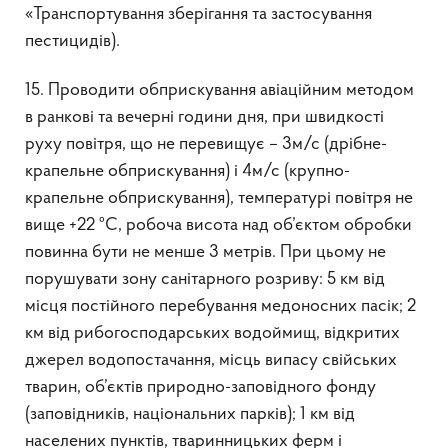
«Транспортування зберігання та застосування
пестицидів).
15. Проводити обприскування авіаційним методом
в ранкові та вечерні години дня, при швидкості
руху повітря, що не перевищує – 3м/с (дрібне-
крапельне обприскування) і 4м/с (крупно-
крапельне обприскування), температурі повітря не
вище +22 ºС, робоча висота над об’єктом обробки
повинна бути не менше 3 метрів. При цьому не
порушувати зону санітарного розриву: 5 км від
місця постійного перебування медоносних пасік; 2
км від рибогосподарських водоймищ, відкритих
джерел водопостачання, місць випасу свійських
тварин, об’єктів природно-заповідного фонду
(заповідників, національних парків); 1 км від
населених пунктів, тваринницьких ферм і