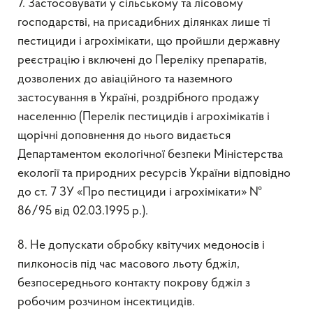
7. Застосовувати у сільському та лісовому
господарстві, на присадибних ділянках лише ті
пестициди i агрохімікати, що пройшли державну
реєстрацію і включені до Переліку препаратів,
дозволених до авіаційного та наземного
застосування в Україні, роздрібного продажу
населенню (Перелік пестицидів і агрохімікатів і
щорічні доповнення до нього видається
Департаментом екологічної безпеки Міністерства
екології та природних ресурсів України відповідно
до ст. 7 ЗУ «Про пестициди і агрохімікати» №
86/95 від 02.03.1995 р.).
8. Не допускати обробку квітучих медоносів і
пилконосів під час масового льоту бджіл,
безпосереднього контакту покрову бджіл з
робочим розчином інсектицидів.