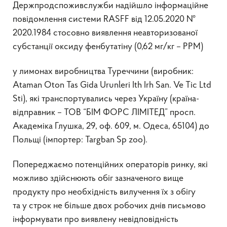
Держпродспоживслужби надійшло інформаційне
повідомлення системи RASFF від 12.05.2020 №
2020.1984 стосовно виявлення неавторизованої
субстанції оксиду фенбутатіну (0,62 мг/кг – РРМ)
у лимонах виробництва Туреччини (виробник:
Ataman Oton Tas Gida Urunleri Ith Irh San. Ve Tic Ltd
Sti), які транспортувались через Україну (країна-
відправник – ТОВ “БІМ ФОРС ЛІМІТЕД” просп.
Академіка Глушка, 29, оф. 609, м. Одеса, 65104) до
Польщі (імпортер: Targban Sp zoo).
Попереджаємо потенційних операторів ринку, які
можливо здійснюють обіг зазначеного вище
продукту про необхідність вилучення їх з обігу
та у строк не більше двох робочих днів письмово
інформувати про виявлену невідповідність