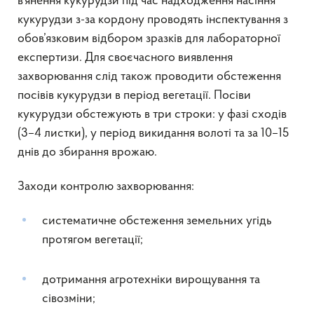
в’янення кукурудзи під час надходження насіння
кукурудзи з-за кордону проводять інспектування з
обов’язковим відбором зразків для лабораторної
експертизи. Для своєчасного виявлення
захворювання слід також проводити обстеження
посівів кукурудзи в період вегетації. Посіви
кукурудзи обстежують в три строки: у фазі сходів
(3–4 листки), у період викидання волоті та за 10–15
днів до збирання врожаю.
Заходи контролю захворювання:
систематичне обстеження земельних угідь
протягом вегетації;
дотримання агротехніки вирощування та
сівозміни;