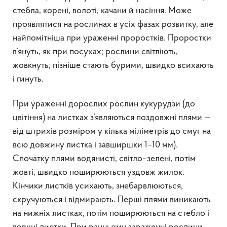
стебла, корені, волоті, качани й насіння. Може
проявлятися на рослинах в усіх фазах розвитку, але
найпомітніша при ураженні проростків. Проростки
в’януть, як при посухах; рослини світліють,
жовкнуть, пізніше стають бурими, швидко всихають
і гинуть.
При ураженні дорослих рослин кукурудзи (до
цвітіння) на листках з’являються поздовжні плями —
від штрихів розміром у кілька міліметрів до смуг на
всю довжину листка і завширшки 1–10 мм).
Спочатку плями водянисті, світло–зелені, потім
жовті, швидко поширюються уздовж жилок.
Кінчики листків усихають, знебарвлюються,
скручуються і відмирають. Перші плями виникають
на нижніх листках, потім поширюються на стебло і