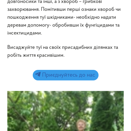
довгоносики та інші, а з хвороб – грибкові
захворювання. Помітивши перші ознаки хвороб чи
пошкодження туї шкідниками- необхідно надати
деревам допомогу- обробивши їх фунгіцидами та
інсектицидами.
Висаджуйте туї на своїх присадибних ділянках та
робіть життя красивішим.
Приєднуйтесь до нас