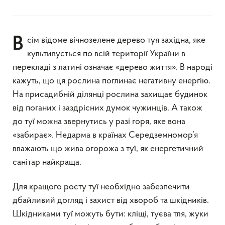
Всім відоме вічнозелене дерево туя західна, яке
культивується по всій території України в
перекладі з латині означає «дерево життя». В народі
кажуть, що ця рослина поглинає негативну енергію.
На присадибній ділянці рослина захищає будинок
від поганих і заздрісних думок чужинців. А також
до туї можна звернутись у разі горя, яке вона
«забирає». Недарма в країнах Середземномор’я
вважають що жива огорожа з туї, як енергетичний
санітар найкраща.
Для кращого росту туї необхідно забезпечити
дбайливий догляд і захист від хвороб та шкідників.
Шкідниками туї можуть бути: кліщі, туєва тля, жуки