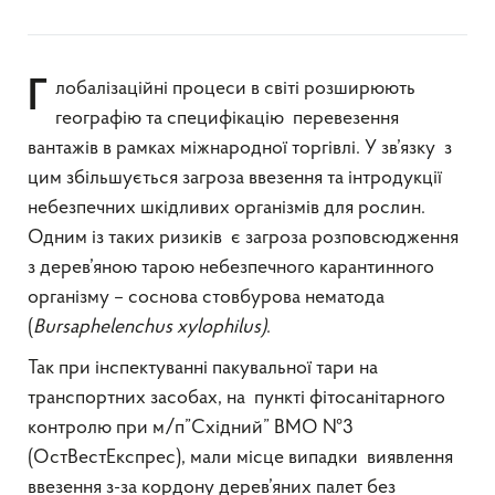
Глобалізаційні процеси в світі розширюють
географію та специфікацію перевезення
вантажів в рамках міжнародної торгівлі. У зв’язку з
цим збільшується загроза ввезення та інтродукції
небезпечних шкідливих організмів для рослин.
Одним із таких ризиків є загроза розповсюдження
з дерев’яною тарою небезпечного карантинного
організму – соснова стовбурова нематода
(
Bursaphelenchus
xylophilus
)
.
Так при інспектуванні пакувальної тари на
транспортних засобах, на пункті фітосанітарного
контролю при м/п”Cхідний” ВМО №3
(ОстВестЕкспрес), мали місце випадки виявлення
ввезення з-за кордону дерев’яних палет без