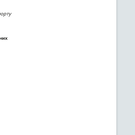
порту
них