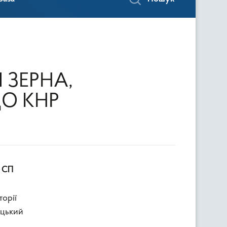
 ЗЕРНА,
О КНР
В СП
торії
ицький