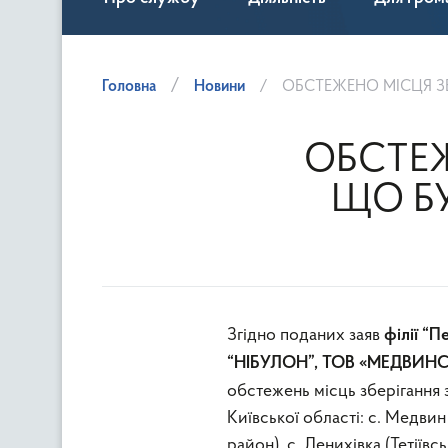
Головна
Новини
ОБСТЕЖЕНО МІСЦЯ ЗБ
ОБСТЕЖ
ЩО Б
Згідно поданих заяв
філії “
“НІБУЛОН”,
ТОВ «МЕДВИНС
обстежень місць зберігання 
Київської області: с. Медви
район), с. Денихівка (Тетіївс