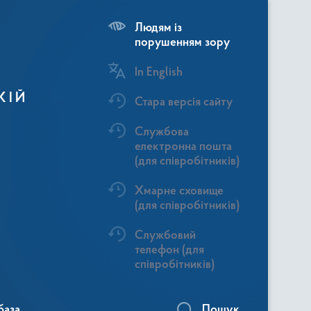
Людям із
порушенням зору
In English
КІЙ
Стара версія сайту
Службова
електронна пошта
(для співробітників)
Хмарне сховище
(для співробітників)
Службовий
телефон (для
співробітників)
база
Пошук