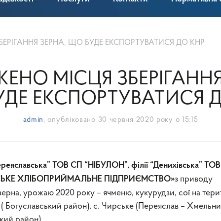
ЕРІГАННЯ ЗЕРНА, ЩО БУДЕ ЕКСПОРТУВАТИСЯ ДО КНР
ЕНО МІСЦЯ ЗБЕРІГАННЯ
УДЕ ЕКСПОРТУВАТИСЯ Д
admin
, опубліковано
30 червня 2020 року о 15:15
Переяславська” ТОВ СП “НІБУЛОН”,
філії “Денихівська” ТО
з приводу
ЬКЕ ХЛІБОПРИЙМАЛЬНЕ ПІДПРИЄМСТВО»
зерна, урожаю 2020 року – ячменю, кукурудзи, сої на тери
н ( Богуславський район), с. Чирське (Переяслав – Хмельн
ький район).