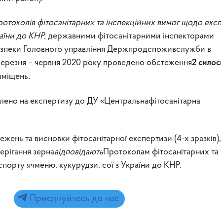
Протоколів фітосанітарних та інспекційних вимог щодо екс
раїни до КНР
,
державними фітосанітарними інспекторами
безпеки Головного управління Держпродспоживслужби в
 березня – червня 2020 року проведено обстеження
2 силос
иміщень
.
влено на експертизу до ДУ «Центральнафітосанітарна
жень та висновки фітосанітарної експертизи (4-х зразків),
ерігання зерна
відповідають
Протоколам фітосанітарних та
порту ячменю, кукурудзи, сої з України до КНР.
Приєднуйтесь до нас