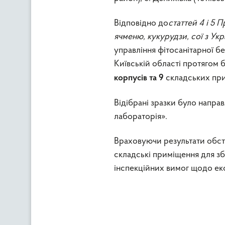
Відповідно до
статтей 4 і 5 
ячменю, кукурудзи, сої з Ук
управління фітосанітарної 
Київській області протягом
складських пр
корпусів та 9
Відібрані зразки було напра
лабораторія».
Враховуючи результати обсте
складські приміщення для зб
інспекційних вимог щодо екс