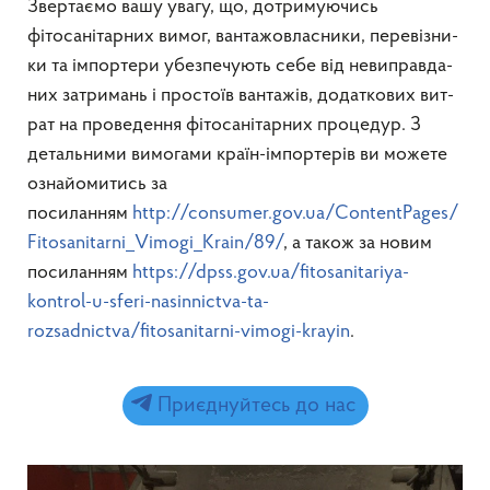
Звертаємо вашу увагу, що, до­три­му­ю­чись
фітосанітарних ви­мог, ван­та­жо­влас­ни­ки, пе­ревізни­
ки та імпортери убез­пе­чу­ють се­бе від не­ви­прав­да­
них за­три­мань і про­стоїв ван­тажів, до­дат­ко­вих ви­т­
рат на про­ве­ден­ня фіто­санітар­них процедур. З
детальними вимогами країн-імпортерів ви можете
ознайомитись за
посиланням
http://consumer.gov.ua/ContentPages/
Fitosanitarni_Vimogi_Krain/89/
, а також за новим
посиланням
https://dpss.gov.ua/fitosanitariya-
kontrol-u-sferi-nasinnictva-ta-
rozsadnictva/fitosanitarni-vimogi-krayin
.
Приєднуйтесь до нас