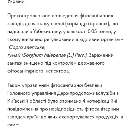
України.
Проконтрольовано проведення фітосанітарних
заходів до вантажу спеції (коріандр горошок), що
надійшли з Узбекистану, у кількості 0,05 тонни, у
якому виявлено регульований шкідливий організм –
Сорго алепське,
гумай
(
Sorghum
halepense
(
L
.)
Pers
.).
Заражений
вантаж знищено під контролем державного
фітосанітарного інспектора.
Також управлінням фітосанітарної безпеки
Головного управління Держпродспоживслужби в
Київській області було отримано 4 нотифікаційні
повідомлення про невідповідність фітосанітарним
заходам країн, до яких експортувалася продукція, а
саме: