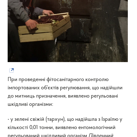
При проведенні фітосанітарного контролю
імпортованих об’єктів регулювання, що надійшли
до митниць призначення, виявлено регульовані
шкідливі організми:
• у зелені свіжій (тархун), що надійшла з Ізраїлю у
кількості 0,01 тонни, виявлено ентомологічний
регульований шкідливий організм
П
івденний