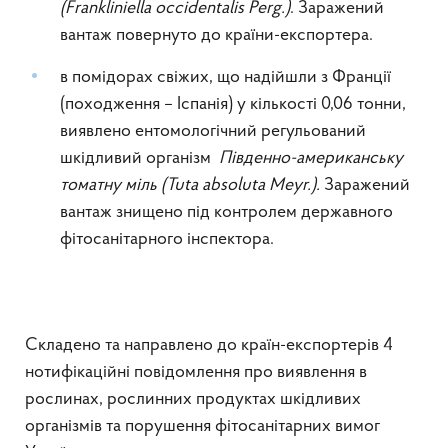
(
Frankliniella
occidentalis
Perg
.)
. Заражений
вантаж повернуто до країни-експортера.
в помідорах свіжих, що надійшли з Франції
(походження – Іспанія) у кількості 0,06 тонни,
виявлено ентомологічний регульований
шкідливий організм
Південно-американську
томатну міль (
Tuta
absoluta
Meyr
.).
Заражений
вантаж знищено під контролем державного
фітосанітарного інспектора.
Складено та направлено до країн-експортерів 4
нотифікаційні повідомлення про виявлення в
рослинах, рослинних продуктах шкідливих
організмів та порушення фітосанітарних вимог