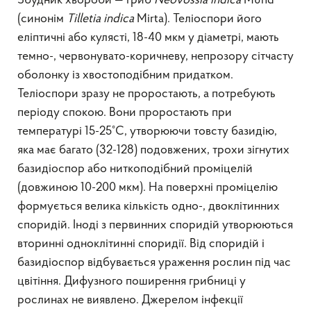
Збудник хвороби — гриб
Neovossia indica
Mund
(синонім
Tilletia
indica
Mirta). Теліоспори його
еліптичні або кулясті, 18-40 мкм у діаметрі, мають
темно-, червонувато-коричневу, непрозору сітчасту
оболонку із хвостоподібним придатком.
Теліоспори зразу не проростають, а потребують
періоду спокою. Вони проростають при
температурі 15-25°С, утворюючи товсту базидію,
яка має багато (32-128) подовжених, трохи зігнутих
базидіоспор або ниткоподібний проміцелій
(довжиною 10-200 мкм). На поверхні проміцелію
формується велика кількість одно-, двоклітинних
споридій. Іноді з первинних споридій утворюються
вторинні одноклітинні споридії. Від споридій і
базидіоспор відбувається ураження рослин під час
цвітіння. Дифузного поширення грибниці у
рослинах не виявлено. Джерелом інфекції