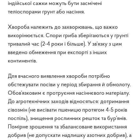
індійської сажки можуть бути засмічені
теліоспорами грунт або насіння.
Хвороба належить до захворювань, що важко
викорінюється. Спори гриба зберігаються у грунті
тривалий час (2-4 роки і більше). У зв’язку з цим
введено обмеження при експорті з інших
континентів.
Для вчасного виявлення хвороби потрібно
обстежувати посіви у період збирання й обмолоту.
Обов’язковим є протруєння насіннєвого матеріалу.
До агротехнічних заходів відносяться: дотримання
сівозмін (не висівати пшеницю протягом 4-5 років
поспіль), знищення рослинних решток та бур’янів.
Помірне зрошення та збалансоване використання
добрив (не допускати надлишку азотних добрив), а