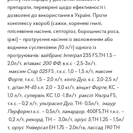
препарати, перевірені щодо ефективності і
дозволені до використання в Україні. Проти
комплексу хвороб (сажки, кореневі гнилі,
пліснявіння насіння, септоріоз, борошниста роса,
іржі) – протруєння насіння із зволоженням або
водними суспензіями
(
10 л/т) одного із
протруювачів
:
вайбранс Інтеграл
235 FS,TH 1,5 –
2,0л/т,
вітавакс
200 ФФ
,
в.к.с -.2,5-3л/т
,
максим
Стар
025
FS
,
т.к.с. 1,0 – 1,5 л/т,
максим
Форте,
т.к.с. 1,5 – 2,0 л/т,
кінто
Дуо,
к.с. 2,0-2,5 л/
т
,
дітан М-45
з.п. 2,0 – 3,0 кг/т,
вінцит Форте,
КС –
1,0 л/т
,
супервін,
КС 1,0 -1,8л/т
раксіл Ультра
FS,
т.к.с
.
–
0,2 л/т
,
ультрасил Дуо
,
ТН- 0,5л/т
,
іншур
Перформ
,т.к.с. – 0,5л/т,
ламардор,
400FS,TH т.к.с. –
0,2 л/т,
рекорд,
ТН – 3,0л/т,
оріус
5,
ТН 1,25 – 1,5л/
т,
оріус Універсал
ЕН 1,75 – 2,0л/га,
пассад 190
ТН