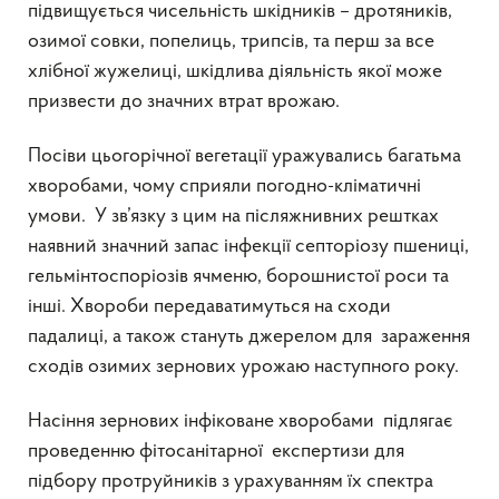
підвищується чисельність шкідників – дротяників,
озимої совки, попелиць, трипсів, та перш за все
хлібної жужелиці, шкідлива діяльність якої може
призвести до значних втрат врожаю.
Посіви цьогорічної вегетації уражувались багатьма
хворобами, чому сприяли погодно-кліматичні
умови. У зв’язку з цим на післяжнивних рештках
наявний значний запас інфекції септоріозу пшениці,
гельмінтоспоріозів ячменю, борошнистої роси та
інші. Хвороби передаватимуться на сходи
падалиці, а також стануть джерелом для зараження
сходів озимих зернових урожаю наступного року.
Насіння зернових інфіковане хворобами підлягає
проведенню фітосанітарної експертизи для
підбору протруйників з урахуванням їх спектра