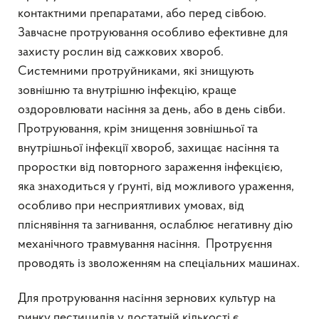
контактними препаратами, або перед сівбою.
Завчасне протруювання особливо ефективне для
захисту рослин від сажкових хвороб.
Системними протруйниками, які знищують
зовнішню та внутрішню інфекцію, краще
оздоровлювати насіння за день, або в день сівби.
Протруювання, крім знищення зовнішньої та
внутрішньої інфекції хвороб, захищає насіння та
проростки від повторного зараження інфекцією,
яка знаходиться у ґрунті, від можливого ураження,
особливо при несприятливих умовах, від
пліснявіння та загнивання, ослаблює негативну дію
механічного травмування насіння. Протруєння
проводять із зволоженням на спеціальних машинах.
Для протруювання насіння зернових культур на
ринку пестицидів у достатній кількості є