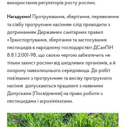
використання регуляторів росту рослин.
Протруювання, зберігання, перевезення
Нагадуємо!
та сівбу протруєним насінням слід проводити з
дотриманням Державних санітарних правил
«Транспортування, зберігання та застосування
пестицидів в народному господарстві» ДСанПіН
8.8.1.2.001-98, що своєю чергою забезпечить не
тільки захист рослин від шкідливих організмів, а й
охорону навколишнього середовища. До робіт
пов’язаних з протруєнням та висіву протруєного
насіння допускаються працюючі з наявними
Допусками (Посвідчення) на право роботи з
пестицидами і агрохімікатами.