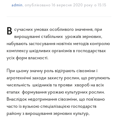
admin
, опубліковано
16 вересня 2020 року о 15:15
В сучасних умовах особливого значення, при
вирощуванні стабільних урожаїв зернових,
набувають застосування новітніх методів контролю
комплексу шкідливих організмів в господарствах
усіх форм власності.
При цьому значну роль відіграють сівозміни і
агротехнічні заходи захисту рослин, що регулюють
чисельність шкідників та прояви хвороб на всіх
етапах формування урожаю культурних рослин.
Внаслідок недотримання сівозміни, що пов’язано
часто із вузькою спеціалізацією господарств
району з вирощування зернових культур,