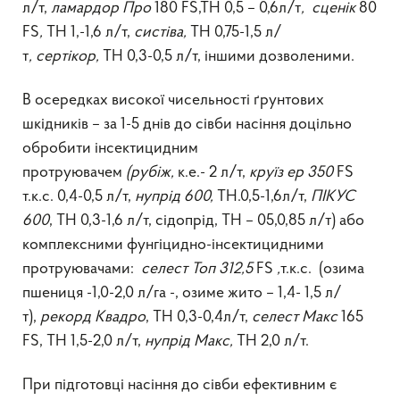
л/т,
ламардор Про
180 FS,TH 0,5 – 0,6л/т
,
сценік
80
FS
,
ТН 1,-1,6 л/т,
систіва,
ТН 0,75-1,5 л/
т
,
сертікор
,
ТН 0,3-0,5 л/т, іншими дозволеними.
В осередках високої чисельності ґрунтових
шкідників – за 1-5 днів до сівби насіння доцільно
обробити інсектицидним
протруювачем
(
рубіж
,
к.е.- 2 л/т,
круїз ер 350
FS
т.к.с. 0,4-0,5 л/т,
нупрід 600
,
ТН.0,5-1,6л/т,
ПІКУС
600
, ТН 0,3-1,6 л/т, сідопрід, ТН – 05,0,85 л/т) або
комплексними фунгіцидно-інсектицидними
протруювачами:
селест Топ 312,5
FS
,
т.к.с. (озима
пшениця -1,0-2,0 л/га -, озиме жито – 1,4- 1,5 л/
т),
рекорд Квадро
, ТН 0,3-0,4л/т,
селест Макс
165
FS, ТН 1,5-2,0 л/т,
нупрід Макс
,
ТН 2,0 л/т.
При підготовці насіння до сівби ефективним є