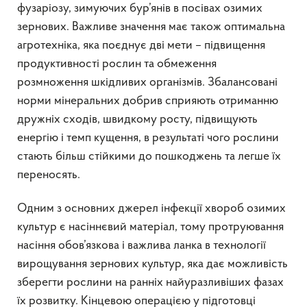
фузаріозу, зимуючих бур’янів в посівах озимих
зернових. Важливе значення має також оптимальна
агротехніка, яка поєднує дві мети – підвищення
продуктивності рослин та обмеження
розмноження шкідливих організмів. Збалансовані
норми мінеральних добрив сприяють отриманню
дружніх сходів, швидкому росту, підвищують
енергію і темп кущення, в результаті чого рослини
стають більш стійкими до пошкоджень та легше їх
переносять.
Одним з основних джерел інфекції хвороб озимих
культур є насіннєвий матеріал, тому протруювання
насіння обов’язкова і важлива ланка в технології
вирощування зернових культур, яка дає можливість
зберегти рослини на ранніх найуразливіших фазах
їх розвитку. Кінцевою операцією у підготовці