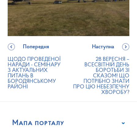
Попередня
Наступна
ЩОДО ПРОВЕДЕНОЇ
28 ВЕРЕСНЯ –
НАРАДИ - СЕМІНАРУ
ВСЕСВІТНІЙ ДЕНЬ
З АКТУАЛЬНИХ
БОРОТЬБИ ЗІ
ПИТАНЬ В
СКАЗОМ! ЩО
БОРОДЯНСЬКОМУ
ПОТРІБНО ЗНАТИ
РАЙОНІ
ПРО ЦЮ НЕБЕЗПЕЧНУ
ХВОРОБУ?
Мапа порталу