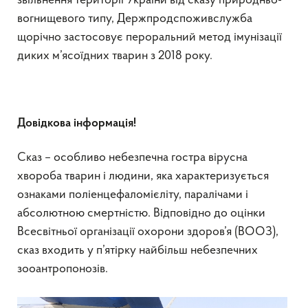
звільнення території України від сказу природньо-
вогнищевого типу, Держпродспоживслужба
щорічно застосовує пероральний метод імунізації
диких м’ясоїдних тварин з 2018 року.
Довідкова інформація!
Сказ – особливо небезпечна гостра вірусна
хвороба тварин і людини, яка характеризується
ознаками поліенцефаломієліту, паралічами і
абсолютною смертністю. Відповідно до оцінки
Всесвітньої організації охорони здоров’я (ВООЗ),
сказ входить у п’ятірку найбільш небезпечних
зооантропонозів.