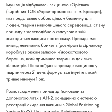
Імунізація відбувалась вакциною «Орісвак»
(виробник ТОВ «Укрветпромпостач», м. Бровари),
яка представляє собою цілком безпечну для
людей, тварин і навколишнього середовища їстівну
принаду з желеподібною капсулою в якій
знаходиться вакцина проти сказу. Принада має
вигляд невеликих брикетів (розміром із сірникову
коробку) з різким запахом м’ясокісткового
борошна, який приманює тварин на декілька
кілометрів. Після поїдання принад з вакциною у
тварин через 21 день формується імунітет, який
триває мінімум 1 рік.
Розповсюдження принад здійснювали за
допомогою літаків АН-2, оснащених системою
реєстрації скидання вакцини з Global Positioning
System (GPS). Польоти авіації відбувалися на