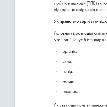
побутові відходи (ТПВ) включ
відходи, це шкірки від овочів
Як правильно сортувати від
Головним в розподілі сміття 
утилізації. Існує 5 стандартн
органіка;
скло;
папір;
метал;
пластик.
Якість поділу сміття залежить