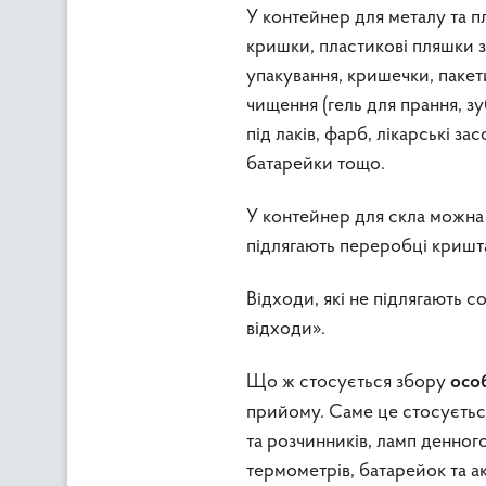
У контейнер для металу та п
кришки, пластикові пляшки з-
упакування, кришечки, пакети
чищення (гель для прання, зу
під лаків, фарб, лікарські за
батарейки тощо.
У контейнер для скла можна к
підлягають переробці кришта
Відходи, які не підлягають 
відходи».
Що ж стосується збору
осо
прийому. Саме це стосується
та розчинників, ламп денного
термометрів, батарейок та а