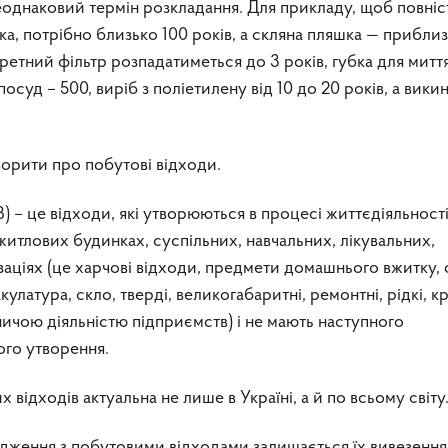
еоднаковий термін розкладання. Для прикладу, щоб повні
а, потрібно близько 100 років, а скляна пляшка — прибли
ретний фільтр розпадатиметься до 3 років, губка для митт
суд – 500, виріб з поліетилену від 10 до 20 років, а вики
орити про побутові відходи.
) – це відходи, які утворюються в процесі життєдіяльност
итлових будинках, суспільних, навчальних, лікувальних,
заціях (це харчові відходи, предмети домашнього вжитку, с
кулатура, скло, тверді, великогабаритні, ремонтні, рідкі, к
бничою діяльністю підприємств) і не мають наступного
ого утворення.
 відходів актуальна не лише в Україні, а й по всьому світу
ення з побутовими відходами залишається їх вивезення