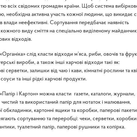
істю всіх свідомих громадян країни. Щоб система вибірков
ю, необхідна активна участь кожної людини, що викидає см
нів влади неефективні. Сортування передбачає наявність
кожного виду сміття на спеціально виділеному майданчику
вих відходів.
Органіка» слід класти відходи м’яса, риби, овочів та фрукт
ерські вироби, а також інші харчові відходи такі як:
і серветки, залишки від чаю і кави, кімнатні рослини та кв
соуси та інші рідкі харчові продукти.
«Папір і Картон» можна класти газети, каталоги, журнали,
 чистий та використаний папір для нотаток і малювання,
ї обкладинки, картонні ящики та коробки, паперові пакети
лягають сортуванню та переробці: чеки, серветки, коробки
антики, туалетний папір, паперові рушники та копірка.