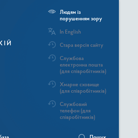
Людям із
порушенням зору
In English
КІЙ
Стара версія сайту
Службова
електронна пошта
(для співробітників)
Хмарне сховище
(для співробітників)
Службовий
телефон (для
співробітників)
база
Пошук