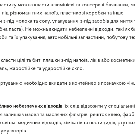
ластику можна класти алюмінієві та консервні бляшанки, м
під різноманітних напоїв, пластикові коробки та інше
 з-під молока та соку, упакування з-під засобів для миття 
бна паста). Не можна вкидати небезпечні відходи, такі як б
соби та їх упакування, автомобільні запчастини, побутову те
ласти цілі та биті пляшки з-під напоїв, ліків або косметик
ль, жаростійке та ударостійке скло.
сортуванню необхідно вкидати в контейнер з позначкою «Ін
, їх слід відвозити у спеціальни
бливо небезпечних відходів
 залишків масел та масляних фільтрів, решток клею, фарб
 світла, медичних відходів, хімікатів та пестицидів, ртутни
кумуляторів.