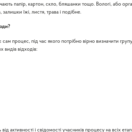
ають папір, картон, скло, бляшанки тощо. Вологі, або орга
, залишки їжі, листя, трава і подібне.
ходи?
є сам процес, під час якого потрібно вірно визначити груп
их видів відходів:
 від активності і свідомості учасників процесу на всіх етап