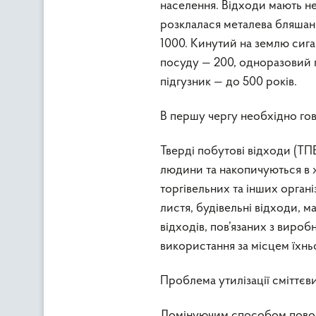
населення. Відходи мають н
розклалася металева бляшанк
1000. Кинутий на землю сига
посуду — 200, одноразовий по
підгузник — до 500 років.
В першу чергу необхідно гов
Тверді побутові відходи (ТПВ
людини та накопичуються в ж
торгівельних та інших органі
листя, будівельні відходи, ма
відходів, пов’язаних з виро
використання за місцем їхнь
Проблема утилізації сміттєвих
Домінуючим способом поводж