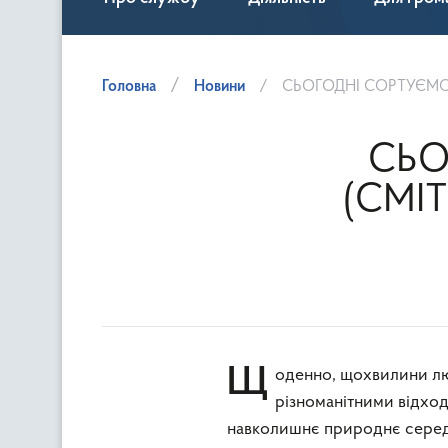
Головна
Новини
СЬОГОДНІ СОРТУЄМО 
СЬО
(СМІТ
Щоденно, щохвилини людство продукує все більше і більше сміття, засмічує планету
різноманітними відход
навколишнє природнє середо