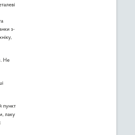
еталеві
та
анки з-
хніку,
и. Не
ші
й пункт
и, лаку
х