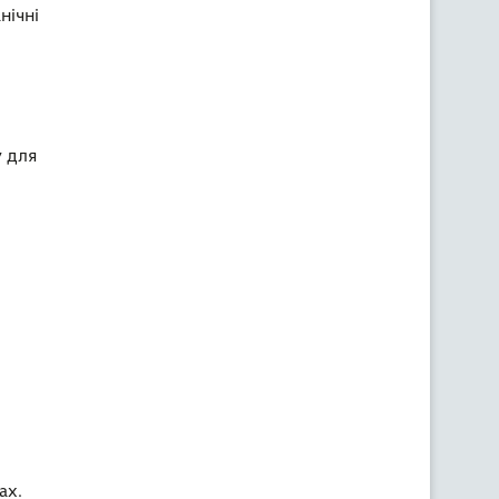
нічні
у для
ах.