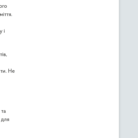
ого
іття.
 і
ів,
іти. Не
 та
 для