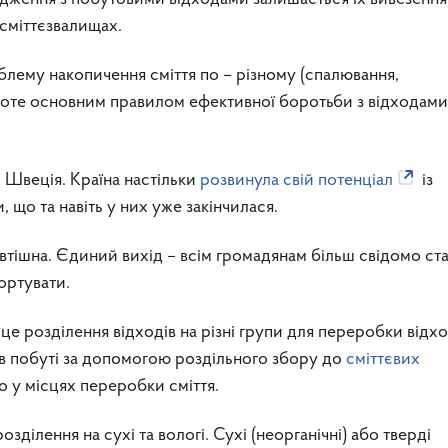
 сміттєзвалищах.
лему накопичення сміття по – різному (спалювання,
роте основним правилом ефективної боротьби з відходами
 Швеція. Країна настільки
розвинула свій потенціал
із
що та навіть у них уже закінчилася.
невтішна. Єдиний вихід – всім громадянам більш свідомо ст
сортувати.
 це розділення відходів на різні групи для переробки відход
в побуті за допомогою роздільного збору до
сміттєвих
о у місцях переробки сміття.
зділення на сухі та вологі. Сухі (неорганічні) або тверді