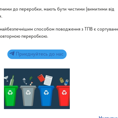
атними до переробки, мають бути чистими (вимитими від
и.
 найбезпечнішим способом поводження з ТПВ є сортуванн
 повторною переробкою.
Приєднуйтесь до нас