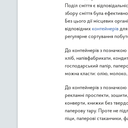
Поділ сміття є відповідальн
збору сміття була ефективно
Без цього дії місцевих орга
відповідних
контейнерів
для 
регулярне сортування побуто
До контейнерів з позначкою «
хліб, напівфабрикати, кондит
господарський папір, паперов
можна класти: олію, молоко, 
До контейнерів з позначкою 
рекламні проспекти, зошити,
конверти, книжки без твердо
паперову тару. Проте не під
піци, паперові стаканчики, ф