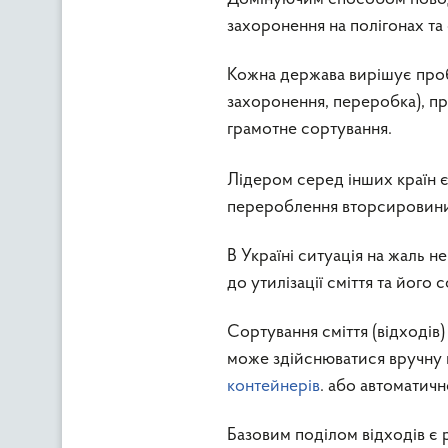
захоронення на полігонах та
Кожна держава вирішує проб
захоронення, переробка), п
грамотне сортування.
Лідером серед інших країн є
перероблення вторсировини, 
В Україні ситуація на жаль 
до утилізації сміття та його 
Сортування сміття (відходів)
може здійснюватися вручну 
контейнерів
. або автоматичн
Базовим поділом відходів є ро