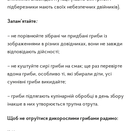
підберезники мають своїх небезпечних двійників).
Запам’ятайте
:
– не порівнюйте зібрані чи придбані гриби із
зображеннями в різних довідниках, вони не завжди
відповідають дійсності;
– не куштуйте сирі гриби на смак; ще раз перевірте
вдома гриби, особливо ті, які збирали діти, усі
сумнівні гриби викидайте;
– гриби підлягають кулінарній обробці в день збору
інакше в них утворюється трупна отрута.
Щоб не отруїтися дикорослими грибами радимо: