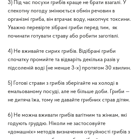
3) Під час посухи грибів краще не брати взагалі. У
спекотну погоду змінюється обмін речовин в
організмі гриба, він втрачає воду, накопчує токсини.
Уважно перевірте зібрані гриби перед тим, як
починати готувати страву або робити заготівлі.
4) Не вживайте сирих грибів. Відібрані гриби
спочатку промийте та відваріть декілька разів у
підсоленій воді (не менше 3-х) протягом 30 хвилин.
5) Готові страви з грибів зберігайте на холоді в
емальованому посуді, але не більше доби. Гриби —
не дитяча їжа, тому не давайте грибних страв дітям.
6) Не можна вживати грибів вагітним та жінкам, які
годують груддю. Ніколи не застосовуйте
«домашніх» методів визначення отруйності грибів з