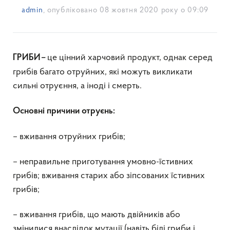
admin
, опубліковано
08 жовтня 2020 року о 09:09
це цінний харчовий продукт, однак серед
ГРИБИ
–
грибів багато отруйних, які можуть викликати
сильні отруєння, а іноді і смерть.
Основні причини отруєнь:
– вживання отруйних грибів;
– неправильне приготування умовно-їстивних
грибів; вживання старих або зіпсованих їстивних
грибів;
– вживання грибів, що мають двійників або
змінилися внаслідок мутації (навіть білі гриби і