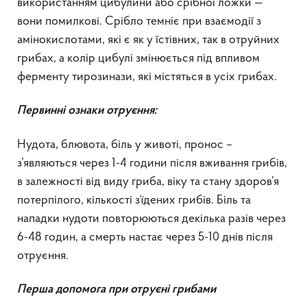
використанням цибулини або срібної ложки —
вони помилкові. Срібло темніє при взаємодії з
амінокислотами, які є як у їстівних, так в отруйних
грибах, а колір цибулі змінюється під впливом
ферменту тирозинази, які містяться в усіх грибах.
Первинні ознаки отруєння:
Нудота, блювота, біль у животі, пронос –
з’являються через 1-4 години після вживання грибів,
в залежності від виду гриба, віку та стану здоров’я
потерпілого, кількості з’їдених грибів. Біль та
нападки нудоти повторюються декілька разів через
6-48 годин, а смерть настає через 5-10 днів після
отруєння.
Перша допомога при отруєні грибами