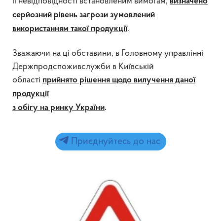
її невідповідності встановленим вимогам,
визначено
серйозний рівень загрози зумовлений
.
використанням такої продукції
Зважаючи на ці обставини, в Головному управлінні
Держпродспоживслужби в Київській
області
прийнято рішення щодо вилучення даної
продукції
з обігу на ринку України
.
Приєднуйтесь до нас