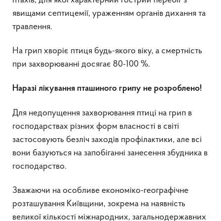
птахів, для якої характерний гострий перебіг з
явищами септицемії, ураженням органів дихання та
травлення.
На грип хворіє птиця будь-якого віку, а смертність
при захворюванні досягає 80-100 %.
Наразі лікування пташиного грипу не розроблено!
Для недопущення захворювання птиці на грип в
господарствах різних форм власності в світі
застосовують безліч заходів профілактики, але всі
вони базуються на запобіганні занесення збудника в
господарство.
Зважаючи на особливе економіко-географічне
розташування Київщини, зокрема на наявність
великої кількості міжнародних, загальнодержавних