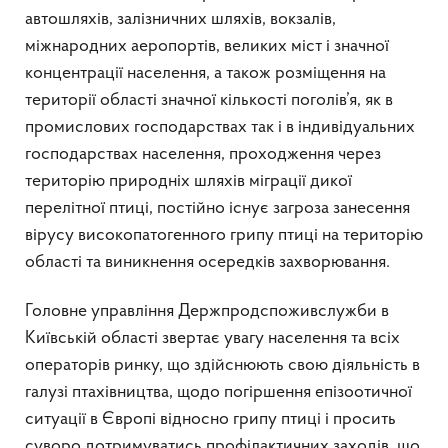
автошляхів, залізничних шляхів, вокзалів,
міжнародних аеропортів, великих міст і значної
концентрації населення, а також розміщення на
території області значної кількості поголів’я, як в
промислових господарствах так і в індивідуальних
господарствах населення, проходження через
територію природніх шляхів міграції дикої
перелітної птиці, постійно існує загроза занесення
вірусу високопатогенного грипу птиці на територію
області та виникнення осередків захворювання.
Головне управління Держпродспоживслужби в
Київській області звертає увагу населення та всіх
операторів ринку, що здійснюють свою діяльність в
галузі птахівництва, щодо погіршення епізоотичної
ситуації в Європі відносно грипу птиці і просить
суворо дотримуватись профілактичних заходів, що