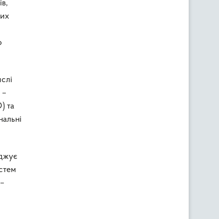
в,
них
о
ислі
 –
) та
нальні
рджує
истем
 –