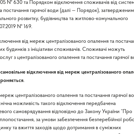
005 № 630 та Порядком відключення споживачів від систе
а постачання гарячої води (далі — Порядок), затвердженим
ального розвитку, будівництва та житлово-комунального
07.2019 № 169.
лючення від мереж централізованого опалення та постача
их будинків з ініціативи споживачів. Споживачі можуть
ослуг з централізованого опалення та постачання гарячої в
л
самовільне відключення від мереж централізованого опал
.
ороняється
мереж централізованого опалення та постачання гарячої в
ехнічна можливість такого відключення передбачена
вого самоврядування відповідно до Закону України “Про
плопостачання, за умови забезпечення безперебійної роб
инку та вжиття заходів щодо дотримання в суміжних