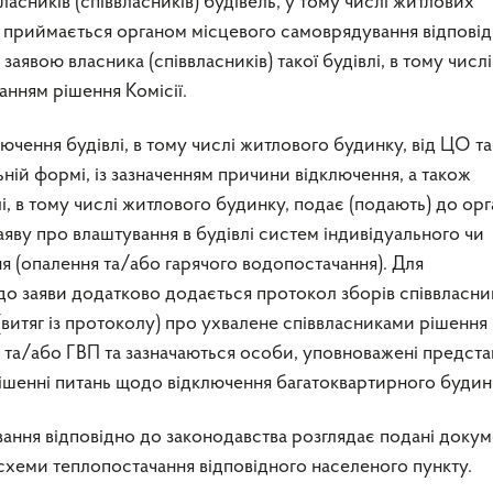
асників (співвласників) будівель, у тому числі житлових
П приймається органом місцевого самоврядування відпові
аявою власника (співвласників) такої будівлі, в тому числі
анням рішення Комісії.
лючення будівлі, в тому числі житлового будинку, від ЦО т
ьній формі, із зазначенням причини відключення, а також
і, в тому числі житлового будинку, подає (подають) до ор
яву про влаштування в будівлі систем індивідуального чи
я (опалення та/або гарячого водопостачання). Для
о заяви додатково додається протокол зборів співвласни
витяг із протоколу) про ухвалене співвласниками рішення
 та/або ГВП та зазначаються особи, уповноважені предста
рішенні питань щодо відключення багатоквартирного будин
ання відповідно до законодавства розглядає подані докум
схеми теплопостачання відповідного населеного пункту.