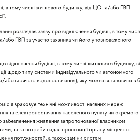
лі, в тому числі житлового будинку, від ЦО та/або ГВП
ії.
анні розглядає заяву про відключення будівлі, в тому числ
та/або ГВП за участю заявника чи його уповноваженого
о відключення будівлі, в тому числі житлового будинку, 
иції щодо типу системи індивідуального чи автономного
а/або гарячого водопостачання), яку можна встановити в б
омісія враховує технічні можливості наявних мереж
ання та електропостачання населеного пункту чи окремого
о забезпечення живлення запропонованої власником
теми, та за потреби надає пропозиції органу місцевого
ення потужностей, а також заміни систем