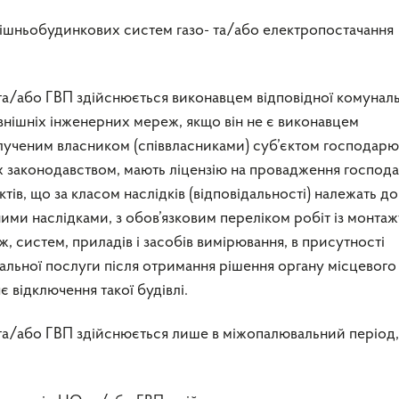
трішньобудинкових систем газо- та/або електропостачання
та/або ГВП здійснюється виконавцем відповідної комунал
внішніх інженерних мереж, якщо він не є виконавцем
алученим власником (співвласниками) суб’єктом господарю
х законодавством, мають ліцензію на провадження господ
ктів, що за класом наслідків (відповідальності) належать до
чними наслідками, з обов’язковим переліком робіт із монта
, систем, приладів і засобів вимірювання, в присутності
альної послуги після отримання рішення органу місцевого
 відключення такої будівлі.
 та/або ГВП здійснюється лише в міжопалювальний період,