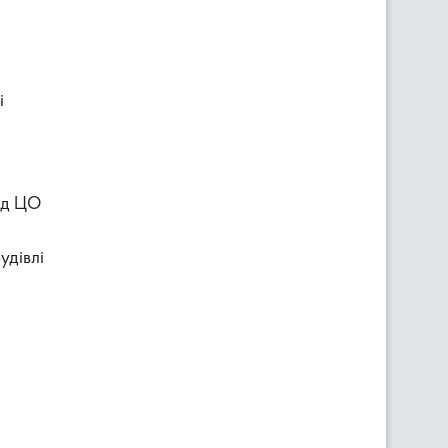
і
від ЦО
удівлі