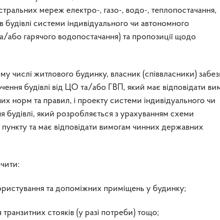
стральних мереж електро-, газо-, водо-, теплопостачання,
в будівлі системи індивідуального чи автономного
а/або гарячого водопостачання) та пропозиції щодо
тому числі житлового будинку, власник (співвласники) забе
ення будівлі від ЦО та/або ГВП, який має відповідати ви
х норм та правил, і проекту системи індивідуального чи
я будівлі, який розробляється з урахуванням схеми
 пункту та має відповідати вимогам чинних державних
чити:
користування та допоміжних приміщень у будинку;
 транзитних стояків (у разі потреби) тощо;