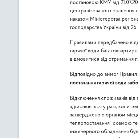
постановою КМУ від 21.07.2
централізованого опалення т
наказом Міністерства регіон
господарства України від 26.
Правилами передбачено відк
гарячої води багатоквартирн
відмовитися від отримання п
Відповідно до вимог Прави
постачання гарячої води заб
Відключення споживачів від 
здійснюється у разі, коли т
затвердженою органом місце
теплопостачання” схемою те
інженерного обладнання буд