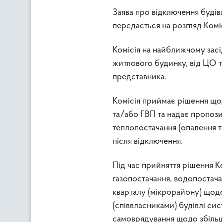
Заява про відключення будів
передається на розгляд Коміс
Комісія на найближчому засід
житлового будинку, від ЦО 
представника.
Комісія приймає рішення щод
та/або ГВП та надає пропоз
теплопостачання (опалення т
після відключення.
Під час прийняття рішення К
газопостачання, водопостач
кварталу (мікрорайону) щод
(співвласниками) будівлі сис
самоврядування щодо збільш