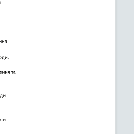
м
ння
оди.
ення та
оди
оти