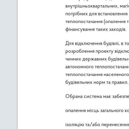
внутрішньоквартальних, магі
потрібних для встановлення 
теплопостачання (опалення т
фінансування таких заходів.
Для відключення будівлі, в 
розроблення проекту відключ
чинних державних будівельни
автономного теплопостачанн
теплопостачання населеного
будівельних норм та правил.
Обрана система має забезпе
опалення місць загального 
ізоляцію та/або перенесення