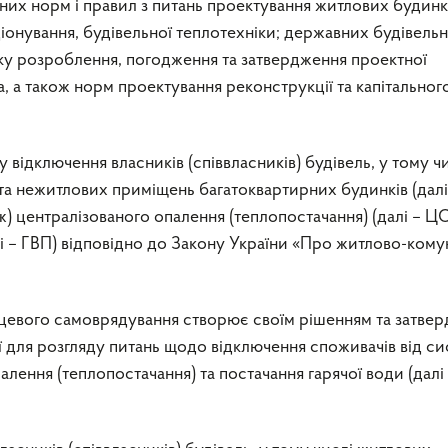
их норм і правил з питань проектування житлових будинкі
ціонування, будівельної теплотехніки; державних будівель
дку розроблення, погодження та затвердження проектної
а, а також норм проектування реконструкції та капітальног
відключення власників (співвласників) будівель, у тому ч
та нежитлових приміщень багатоквартирних будинків (далі
ж) централізованого опалення (теплопостачання) (далі – ЦО
лі – ГВП) відповідно до Закону України «Про житлово-кому
сцевого самоврядування створює своїм рішенням та затве
ії для розгляду питань щодо відключення споживачів від с
лення (теплопостачання) та постачання гарячої води (далі