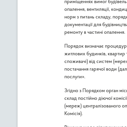
приміщеннях вимог будівельн
опалення, вентиляції, конди
норм з питань складу, поря
документації для будівництв
ремонту в частині опалення.
Порядок визначає процедуру 
житлових будинків, квартир 
споживачі) від систем (мере
постачання гарячої води (да
послуги».
Згідно з Порядком орган мі
склад постійно діючої коміс
(мереж) централізованого опа
Комісія).