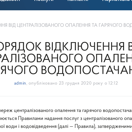
НЯ ВІД ЦЕНТРАЛІЗОВАНОГО ОПАЛЕННЯ ТА ГАРЯЧОГО ВОДО
ОРЯДОК ВІДКЛЮЧЕННЯ В
РАЛІЗОВАНОГО ОПАЛЕН
РЯЧОГО ВОДОПОСТАЧА
admin
, опубліковано
23 грудня 2020 року о 12:12
люється Правилами надання послуг з централізованого опа
чої води і водовідведення (далі — Правила), затвердженим