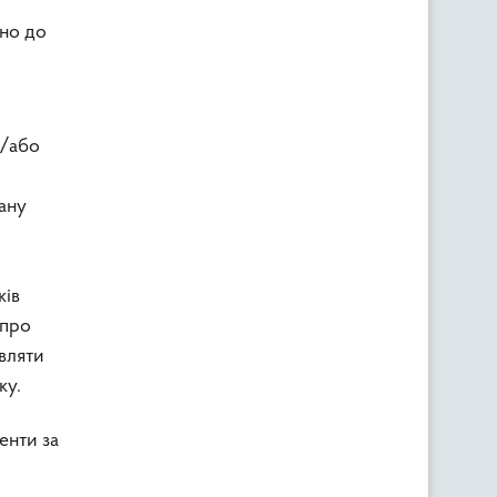
дно до
а/або
гану
ків
 про
вляти
ку.
енти за