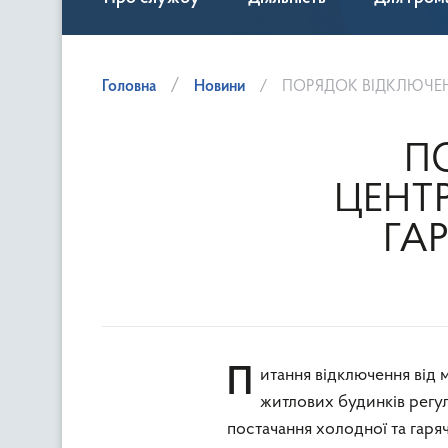
Головна
Новини
ПОРЯДОК ВІДКЛЮЧЕН
П
ЦЕНТ
ГА
Питання відключення від мереж централізованого опалення та гарячого водопостачання
житлових будинків регу
постачання холодної та гаря