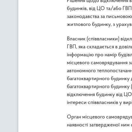
Рішення щодо відключення вл
будинків, від ЦО та/або ГВ
законодавства за письмовою з
житлового будинку, з урахув
Власник (співвласники) відк
ГВП, яка складається в довіл
інформацію про намір будівл
місцевого самоврядування за
автономного теплопостачанн
багатоквартирного будинку д
багатоквартирного будинку (
відключення будинку від ЦО
інтереси співвласників у ви
Орган місцевого самоврядув
наявності затвердженої ним 