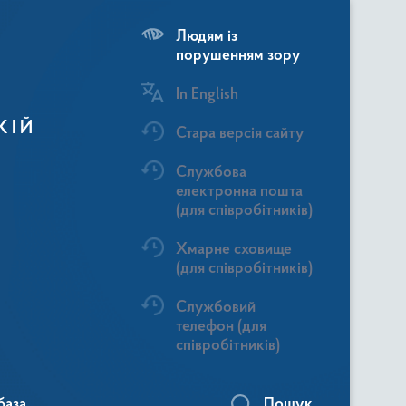
Людям із
порушенням зору
In English
КІЙ
Стара версія сайту
Службова
електронна пошта
(для співробітників)
Хмарне сховище
(для співробітників)
Службовий
телефон (для
співробітників)
база
Пошук