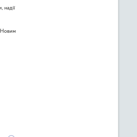
, надії
З Новим