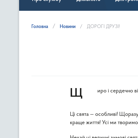
Головна
Новини
ДОРОГІ ДРУЗІ!
Щиро і сердечно вітаємо зі світлими і радісними святами Нового року та Різдва
Ці свята — особливі! Щоразу 
краще життя! Усі ми творимо 
Нехай ці величні зимові свят