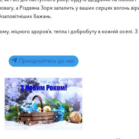
овагу, а Різдвяна Зоря запалить у ваших серцях вогонь віри
айзаповітніших бажань.
ому, міцного здоров’я, тепла і добробуту в кожній оселі. 
Приєднуйтесь до нас