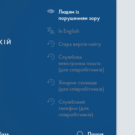
Людям із
порушенням зору
In English
КІЙ
Стара версія сайту
Службова
електронна пошта
(для співробітників)
Хмарне сховище
(для співробітників)
Службовий
телефон (для
співробітників)
база
Пошук