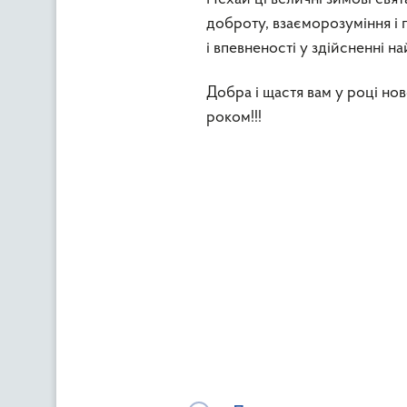
доброту, взаєморозуміння і п
і впевненості у здійсненні н
Добра і щастя вам у році нов
роком!!!