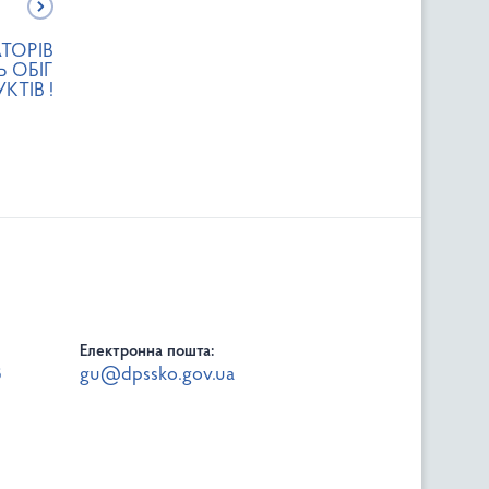
ТОРІВ
 ОБІГ
ТІВ !
Електронна пошта:
8
gu@dpssko.gov.ua