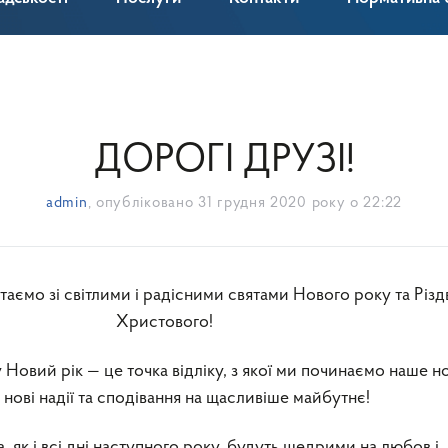
ДОРОГІ ДРУЗІ!
admin
, опубліковано
31 грудня 2020 року о 22:22
Христового!
Новий рік — це точка відліку, з якої ми починаємо наше н
нові надії та сподівання на щасливіше майбутнє!
а, як і всі дні наступного року, будуть щедрими на любов і