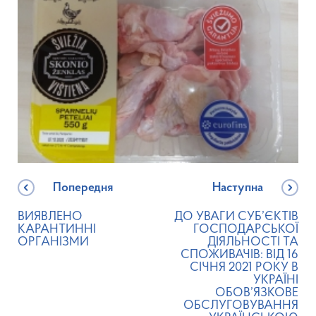
Попередня
Наступна
ВИЯВЛЕНО
ДО УВАГИ СУБ’ЄКТІВ
КАРАНТИННІ
ГОСПОДАРСЬКОЇ
ОРГАНІЗМИ
ДІЯЛЬНОСТІ ТА
СПОЖИВАЧІВ: ВІД 16
СІЧНЯ 2021 РОКУ В
УКРАЇНІ
ОБОВ’ЯЗКОВЕ
ОБСЛУГОВУВАННЯ