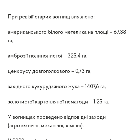
При ревізії старих вогнищ виявлено:
американського білого метелика на площі – 67,38
га,
амброзії полинолистої – 325,4 га,
ценхрусу довгоголкового – 0,73 га,
західного кукурудзяного жука – 1407,6 га,
золотистої картопляної нематоди – 1,25 га.
У вогнищах проведено відповідні заходи
(агротехнічні, механічні, хімічні).