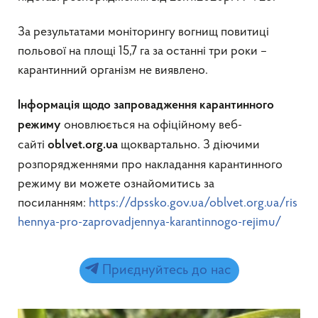
За результатами моніторингу вогнищ повитиці
польової на площі 15,7 га за останні три роки –
карантинний організм не виявлено.
Інформація щодо запровадження карантинного
оновлюється на офіційному веб-
режиму
сайті
щоквартально. З діючими
oblvet
.
org
.
ua
розпорядженнями про накладання карантинного
режиму ви можете ознайомитись за
посиланням:
https://dpssko.gov.ua/oblvet.org.ua/ris
hennya-pro-zaprovadjennya-karantinnogo-rejimu/
Приєднуйтесь до нас